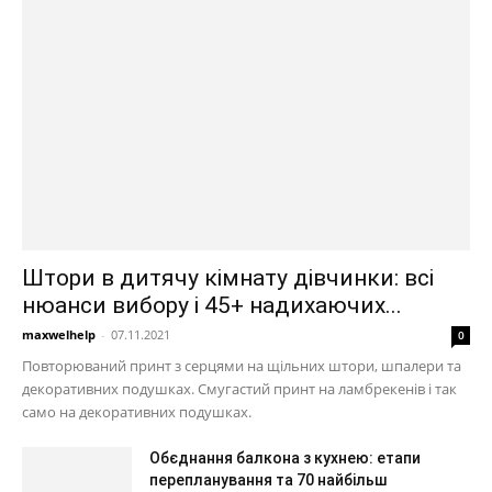
Штори в дитячу кімнату дівчинки: всі
нюанси вибору і 45+ надихаючих...
maxwelhelp
-
07.11.2021
0
Повторюваний принт з серцями на щільних штори, шпалери та
декоративних подушках. Смугастий принт на ламбрекенів і так
само на декоративних подушках.
Обєднання балкона з кухнею: етапи
перепланування та 70 найбільш