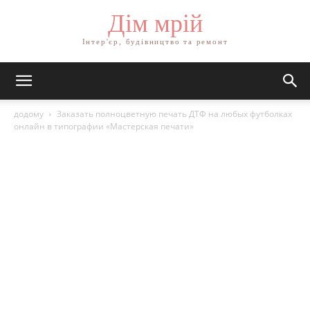
Дім мрій
Інтер'єр, будівництво та ремонт
додому
Заказать полноцветную печать ДТФ на любых футболках
онлайн в типографии «Мастерская печати»