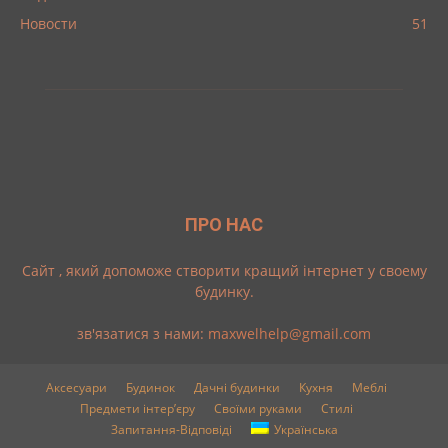
Новости
51
ПРО НАС
Cайт , який допоможе створити кращий інтернет у своему
будинку.
зв'язатися з нами:
maxwelhelp@gmail.com
Аксесуари
Будинок
Дачні будинки
Кухня
Меблі
Предмети інтер’єру
Своїми руками
Стилі
Запитання-Відповіді
Українська