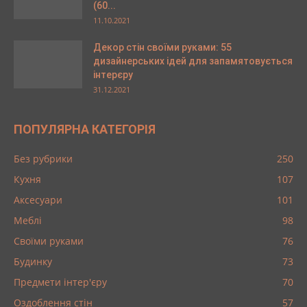
(60...
11.10.2021
Декор стін своїми руками: 55
дизайнерських ідей для запамятовується
інтерєру
31.12.2021
ПОПУЛЯРНА КАТЕГОРІЯ
Без рубрики
250
Кухня
107
Аксесуари
101
Меблі
98
Своїми руками
76
Будинку
73
Предмети інтер'єру
70
Оздоблення стін
57