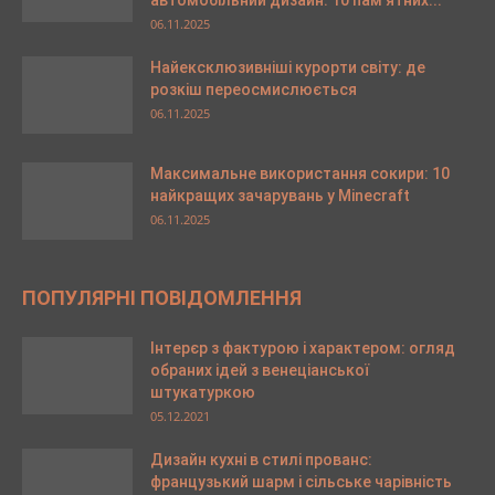
06.11.2025
Найексклюзивніші курорти світу: де
розкіш переосмислюється
06.11.2025
Максимальне використання сокири: 10
найкращих зачарувань у Minecraft
06.11.2025
ПОПУЛЯРНІ ПОВІДОМЛЕННЯ
Інтерєр з фактурою і характером: огляд
обраних ідей з венеціанської
штукатуркою
05.12.2021
Дизайн кухні в стилі прованс:
французький шарм і сільське чарівність