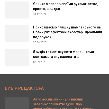
Ялинка з спилов своїми руками: легко,
просто, швидко
31.12.2021
Прикрашаємо пляшку шампанського на
Новий рік: ефектний аксесуар і ідеальний
подарунок...
20.04.2020
5 видів текіли: яку пити маленькими
ковтками, а яку наливати в...
03.09.2025
ВИБІР РЕДАКТОРА
Автомобілі, які кинули виклик
загальноприйнятій думці про
автомобільний дизайн: 10 пам’ятних...