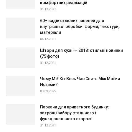
комфортних реалізацій
31.12.2021
60+ видів стінових панелей для
внутрішньої обробки: форми, текстури,
матеріали
04.12.2021
Штори для кухні — 2018: стильні новинки
(75 фото)
31.12.2021
Чому Мій Кіт Весь Час Спить Між Моїми
Ногами?
03.09.2025
Паркани для приватного будинку:
хитрощі вибору стильного і
функціонального огорожі
31.12.2021