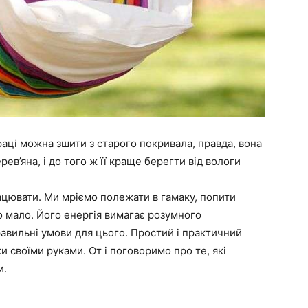
раці можна зшити з старого покривала, правда, вона
рев’яна, і до того ж її краще берегти від вологи
ацювати. Ми мріємо полежати в гамаку, попити
го мало. Його енергія вимагає розумного
равильні умови для цього. Простий і практичний
и своїми руками. От і поговоримо про те, які
и.