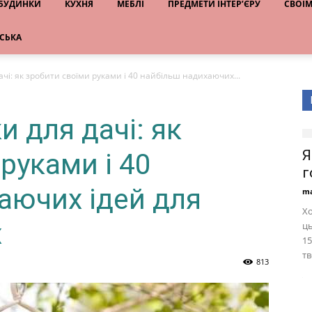
 БУДИНКИ
КУХНЯ
МЕБЛІ
ПРЕДМЕТИ ІНТЕР’ЄРУ
СВОЇ
НСЬКА
ачі: як зробити своїми руками і 40 найбільш надихаючих...
и для дачі: як
Я
руками і 40
г
аючих ідей для
ma
Хо
х
ць
15
тв
813