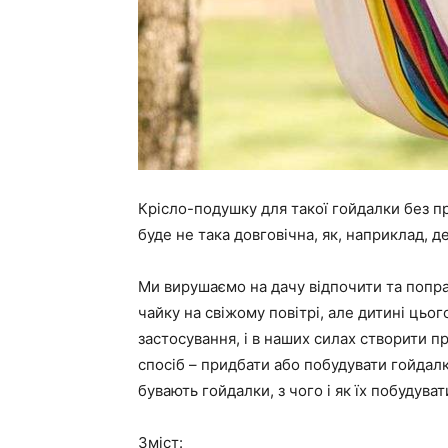
Крісло-подушку для такої гойдалки без п
буде не така довговічна, як, наприклад, де
Ми вирушаємо на дачу відпочити та попр
чайку на свіжому повітрі, але дитині цьо
застосування, і в наших силах створити п
спосіб – придбати або побудувати гойдалк
бувають гойдалки, з чого і як їх побудуват
Зміст: