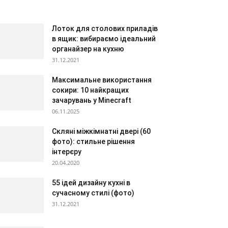
Лоток для столових приладів
в ящик: вибираємо ідеальний
органайзер на кухню
31.12.2021
Максимальне використання
сокири: 10 найкращих
зачарувань у Minecraft
06.11.2025
Скляні міжкімнатні двері (60
фото): стильне рішення
інтерєру
20.04.2020
55 ідей дизайну кухні в
сучасному стилі (фото)
31.12.2021