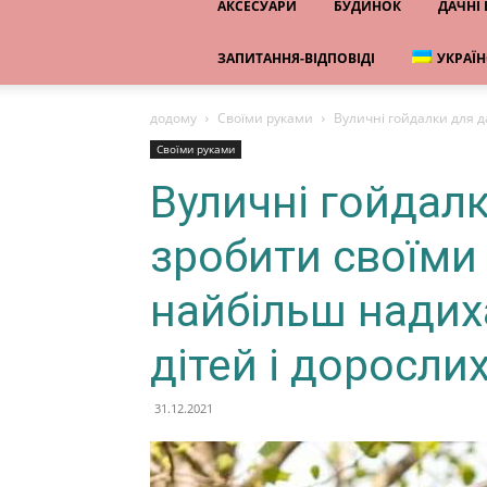
АКСЕСУАРИ
БУДИНОК
ДАЧНІ
ЗАПИТАННЯ-ВІДПОВІДІ
УКРАЇ
додому
Своїми руками
Вуличні гойдалки для д
Своїми руками
Вуличні гойдалк
зробити своїми 
найбільш надих
дітей і доросли
31.12.2021