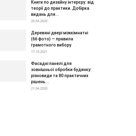
Книги по дизайну інтерєру: від
теорії до практики. Добірка
видань для...
20.04.2020
Деревяні двері міжкімнатні
(66 фото) — правила
грамотного вибору
17.10.2021
Фасадні панелі для
зовнішньої обробки будинку:
різновиди та 80 практичних
рішень...
21.04.2020