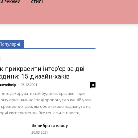
МИ РУКАМИ
СТИЛІ
Популярні
к прикрасити інтер’єр за дві
одини: 15 дизайн-хаків
xwelhelp
-
08.12.2021
0
чете декорувати свій будинок красиво і при
ому оригінально? тоді пропонуємо вашій увазі
 креативних ідей, які обов'язково надихнуть на
орчі експерименти. Все геніальне-просто,...
Як вибрати ванну
20.03.2021