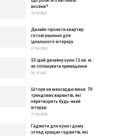
Що робити з бегонією
восени?
18.10.2021
Дизайн-проекти квартир:
готові рішення для
ідеального інтерєру
21.04.2020
55 ідей дизайну кухні 12 кв. м.:
як спланувати приміщення
05.10.2021
Штори на мансардні вікна: 70
трендових варіантів, які
перетворять будь-який
інтерєр
21.04.2020
Гаджети для кухні і дому:
огляд кращих гаджетів, які