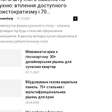
ухню: втілення доступного
ристократизму і 70...
xwelhelp
-
31.12.2021
0
ямокутна форма кухонного столу – класика,
дповідна під будь-стильове оформлення
иміщення. В даному випадку кухня оформлена в
часному урбаністичному стилі
Міжкімнатні арки з
гіпсокартону: 30+
дизайнерських рішень для
сучасних квартир
07.11.2021
Вбудовувана газова варильна
панель: 75+ стильних і
мультифункціональних
рішень для кухні
20.04.2020