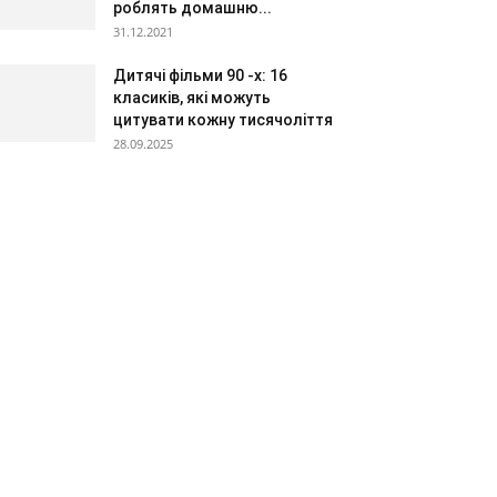
роблять домашню...
31.12.2021
Дитячі фільми 90 -х: 16
класиків, які можуть
цитувати кожну тисячоліття
28.09.2025