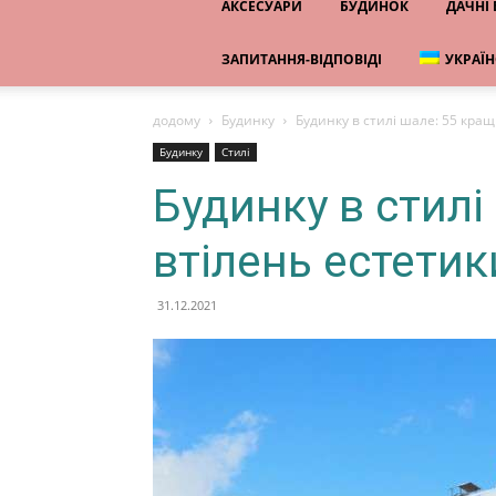
АКСЕСУАРИ
БУДИНОК
ДАЧНІ
ЗАПИТАННЯ-ВІДПОВІДІ
УКРАЇ
додому
Будинку
Будинку в стилі шале: 55 кращ
Будинку
Стилі
Будинку в стилі
втілень естетик
31.12.2021