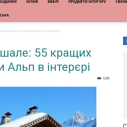
 БУДИНКИ
КУХНЯ
МЕБЛІ
ПРЕДМЕТИ ІНТЕР’ЄРУ
СВОЇ
НСЬКА
их втілень естетики Альп в інтерєрі
 шале: 55 кращих
и Альп в інтерєрі
1245
С