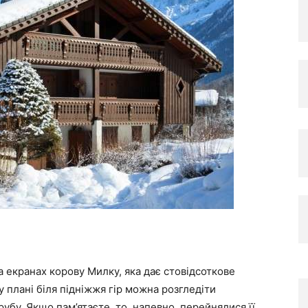
а екранах корову Милку, яка дає стовідсоткове
 плані біля підніжжя гір можна розгледіти
рубу. Якщо пам’ятаєте, то, напевно, перейнялися її