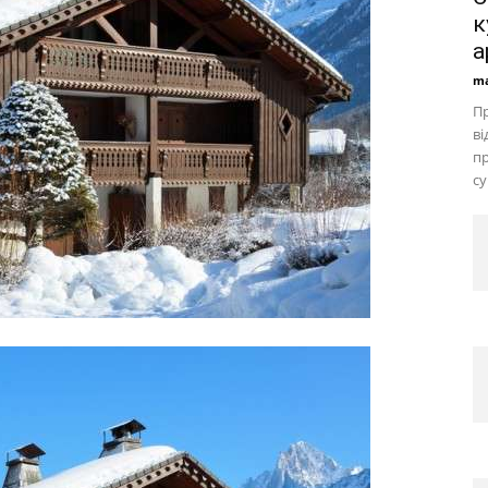
к
а
ma
Пр
ві
пр
су