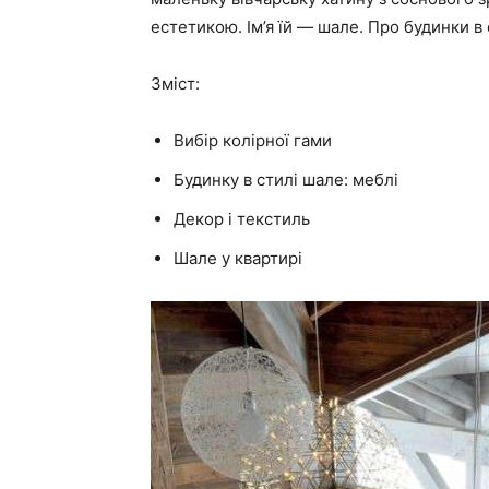
естетикою. Ім’я їй — шале. Про будинки в 
Зміст:
Вибір колірної гами
Будинку в стилі шале: меблі
Декор і текстиль
Шале у квартирі