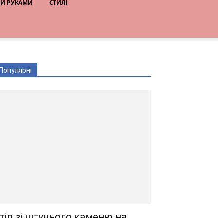
МИ РУКАМИ
СТИЛІ
Популярні
тіл зі штучного каменю на