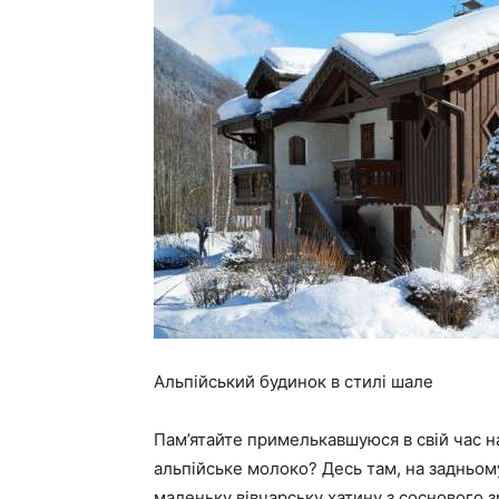
Альпійський будинок в стилі шале
Пам’ятайте примелькавшуюся в свій час н
альпійське молоко? Десь там, на задньому
маленьку вівчарську хатину з соснового з