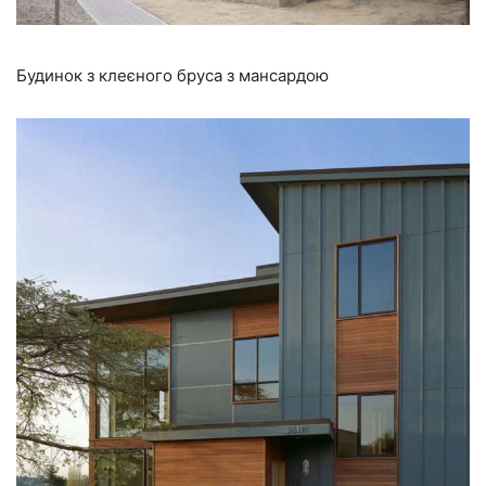
Будинок з клеєного бруса з мансардою