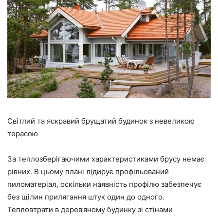
Світлий та яскравий брущатий будинок з невеликою
терасою
За теплозберігаючими характеристиками брусу немає
рівних. В цьому плані лідирує профільований
пиломатеріал, оскільки наявність профілю забезпечує
без щілин прилягання штук один до одного.
Тепловтрати в дерев’яному будинку зі стінами