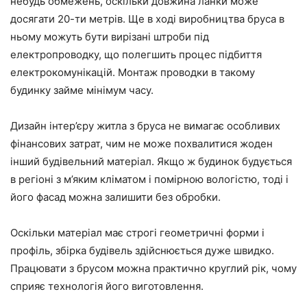
небудь обмежень, оскільки довжина ланки може
досягати 20-ти метрів. Ще в ході виробництва бруса в
ньому можуть бути вирізані штроби під
електропроводку, що полегшить процес підбиття
електрокомунікацій. Монтаж проводки в такому
будинку займе мінімум часу.
Дизайн інтер’єру житла з бруса не вимагає особливих
фінансових затрат, чим не може похвалитися жоден
інший будівельний матеріал. Якщо ж будинок будується
в регіоні з м’яким кліматом і помірною вологістю, тоді і
його фасад можна залишити без обробки.
Оскільки матеріал має строгі геометричні форми і
профіль, збірка будівель здійснюється дуже швидко.
Працювати з брусом можна практично круглий рік, чому
сприяє технологія його виготовлення.