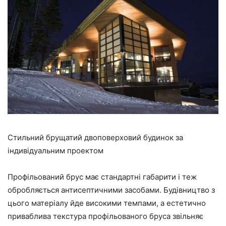
Стильний брущатий двоповерховий будинок за
індивідуальним проектом
Профільований брус має стандартні габарити і теж
обробляється антисептичними засобами. Будівництво з
цього матеріалу йде високими темпами, а естетично
приваблива текстура профільованого бруса звільняє