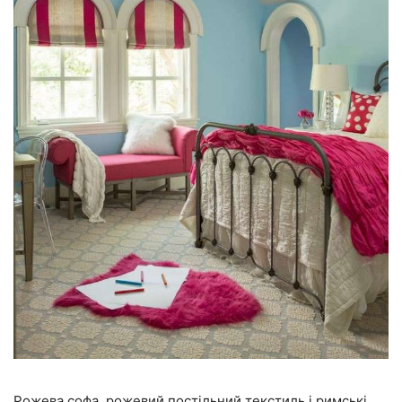
Рожева софа, рожевий постільний текстиль і римські