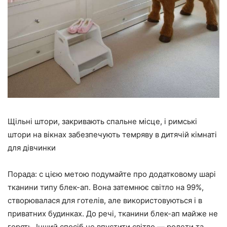
Щільні штори, закривають спальне місце, і римські
штори на вікнах забезпечують темряву в дитячій кімнаті
для дівчинки
Порада: c цією метою подумайте про додатковому шарі
тканини типу блек-ап. Вона затемнює світло на 99%,
створювалася для готелів, але використовуються і в
приватних будинках. До речі, тканини блек-ап майже не
горять. Інший спосіб не впустити світло — ролети та