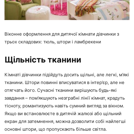
Віконне оформлення для дитячої кімнати дівчинки з
трьох складових: тюль, штори і ламбрекени
Щільність тканини
Кімнаті дівчинки підійдуть досить щільні, але легкі, м’які
тканини. Штори повинні вписуватися в інтер’єр, але не
отягчать його. Сучасні тканини вирішують будь-які
завдання – пом’якшують незграбні лінії кімнат, крадуть
тісноту, романтизують навіть сумний вигляд за вікном.
Якщо ви встановлюєте в дитячій жалюзі або щільний
екран для затемнення, можна дозволити собі найлегші
основні штори, що пропускають більше світла.