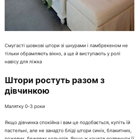
Смугасті шовкові штори зі шнурами і ламбрекеном не
тільки обрамляють вікно, а ще й виступають у ролі
навісу для ліжка
Штори ростуть разом з
дівчинкою
Малятку 0-3 роки
Якщо дівчинка спокійна і вам це подобається, купіть їй
пастельні, але не занадто бліді штори синіх, блакитних,
рожевих, бежевих кольорів. Якщо ж хочете розвинути її