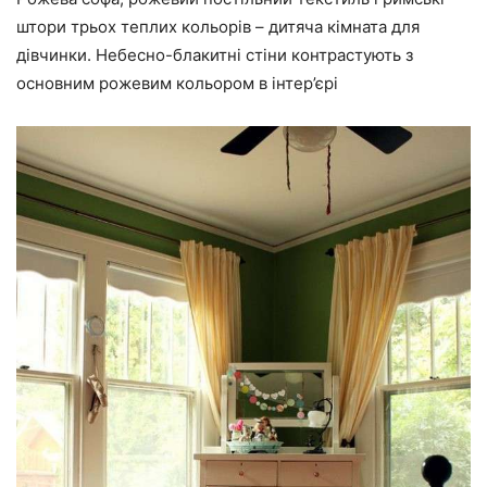
штори трьох теплих кольорів – дитяча кімната для
дівчинки. Небесно-блакитні стіни контрастують з
основним рожевим кольором в інтер’єрі