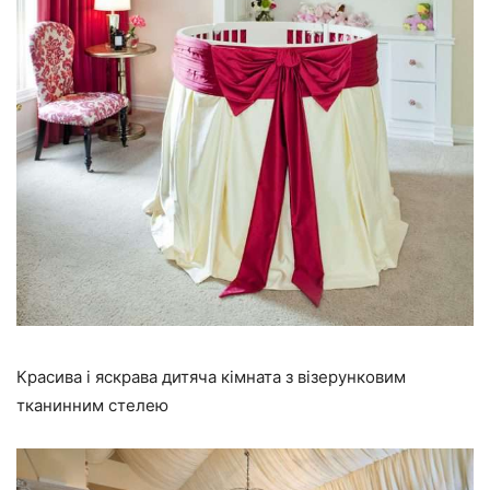
Красива і яскрава дитяча кімната з візерунковим
тканинним стелею