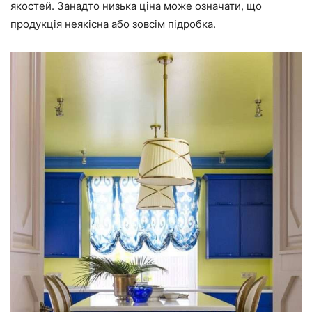
якостей. Занадто низька ціна може означати, що
продукція неякісна або зовсім підробка.