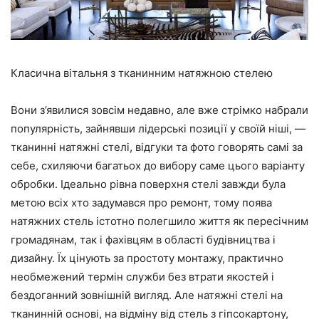
Класична вітальня з тканинним натяжною стелею
Вони з’явилися зовсім недавно, але вже стрімко набрали
популярність, зайнявши лідерські позиції у своїй ніші, —
тканинні натяжні стелі, відгуки та фото говорять самі за
себе, схиляючи багатьох до вибору саме цього варіанту
обробки. Ідеально рівна поверхня стелі завжди була
метою всіх хто задумався про ремонт, тому поява
натяжних стель істотно полегшило життя як пересічним
громадянам, так і фахівцям в області будівництва і
дизайну. Їх цінують за простоту монтажу, практично
необмежений термін служби без втрати якостей і
бездоганний зовнішній вигляд. Але натяжні стелі на
тканинній основі, на відміну від стель з гіпсокартону,