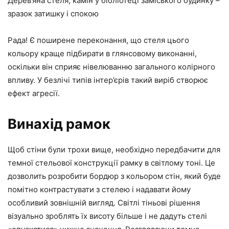
Дерев’яна стеля, камін у бібліотеці заміського будинку –
зразок затишку і спокою
Рада! Є поширене переконання, що стеля цього
кольору краще підбирати в глянсовому виконанні,
оскільки він сприяє нівелюванню загального колірного
впливу. У безлічі типів інтер’єрів такий виріб створює
ефект агресії.
Винахід рамок
Щоб стіни були трохи вище, необхідно передбачити для
темної стельової конструкції рамку в світлому тоні. Це
дозволить розробити бордюр з кольором стін, який буде
помітно контрастувати з стелею і надавати йому
особливий зовнішній вигляд. Світлі тіньові рішення
візуально зроблять їх висоту більше і не дадуть стелі