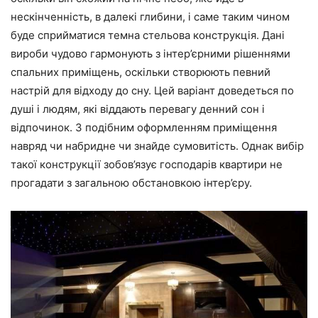
нескінченність, в далекі глибини, і саме таким чином
буде сприйматися темна стельова конструкція. Дані
вироби чудово гармонують з інтер’єрними рішеннями
спальних приміщень, оскільки створюють певний
настрій для відходу до сну. Цей варіант доведеться по
душі і людям, які віддають перевагу денний сон і
відпочинок. З подібним оформленням приміщення
навряд чи набридне чи знайде сумовитість. Однак вибір
такої конструкції зобов’язує господарів квартири не
прогадати з загальною обстановкою інтер’єру.