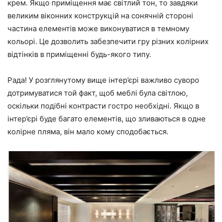
крем. Якщо приміщення має світлий тон, то завдяки
великим віконних конструкцій на сонячній стороні
частина елементів може виконуватися в темному
кольорі. Це дозволить забезпечити гру різних колірних
відтінків в приміщенні будь-якого типу.
Рада! У розглянутому вище інтер’єрі важливо суворо
дотримуватися той факт, щоб меблі була світлою,
оскільки подібні контрасти гостро необхідні. Якщо в
інтер’єрі буде багато елементів, що зливаються в одне
колірне пляма, він мало кому сподобається.