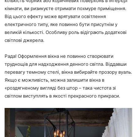
кількість чорних або коричневих поверхонь в інтер’єрі
кімнати, ви ризикуєте отримати похмуре приміщення.
Від цього ефекту може врятувати освітлення
електричного типу, яке повинно бути присутнім у
великій кількості. Особливу роль відіграють додаткові
світлові джерела.
Рада! Оформлення вікна не повинно створювати
труднощів для надходження денного світла. Віддавши
перевагу темному стелі, вікна вибирайте прозору вуаль.
Якщо є можливість, можна залишити вікна в
«роздягненому вигляді без штор – така чистота зі
світлом виступлять в якості прекрасного прикраси.