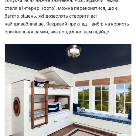
«опускатися» нижче значення. Розглядаючи темна
стеля в інтер’єрі (фото), можна переконатися, що є
багато рішень, які дозволять створити всі
найпривабливіше. Яскравий приклад – вибір на користь
оригінальної рамки, яка неодмінно вам підійде.