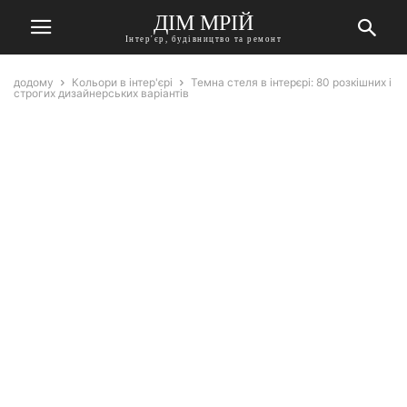
ДІМ МРІЙ
Інтер'єр, будівництво та ремонт
додому
Кольори в інтер'єрі
Темна стеля в інтерєрі: 80 розкішних і
строгих дизайнерських варіантів