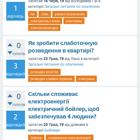
16 Черв, 19
запитав
від
Володимир Гір
в
1
категорії
Загальні питання по опаленню
які
план
умовні позначення
відповідь
електрична схема
електрика
електропроводка
Як зробити слаботочную
0
розведення в квартирі?
голосів
23 Трав, 19
запитав
від
Лана
в категорії
3
Загальні питання по опаленню
розводка розеток
відповідей
розводка слабкострумова
електрика
Скільки споживає
0
електроенергії
голосів
електричний бойлер, щоб
2
забезпечував 4 людини?
20 Трав, 19
запитав
від
домовик
в
відповідей
категорії
Бойлери
бойлер
споживання електроенергії