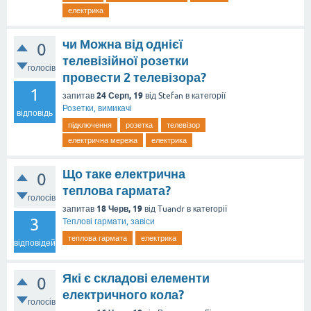
електрика
чи Можна від однієї
0
телевізійної розетки
голосів
провести 2 телевізора?
1
24 Серп, 19
запитав
від
Stefan
в категорії
Розетки, вимикачі
відповідь
підключення
розетка
телевізор
електрична мережа
електрика
Що таке електрична
0
теплова гармата?
голосів
18 Черв, 19
запитав
від
Tuandr
в категорії
3
Теплові гармати, завіси
теплова гармата
електрика
відповідей
Які є складові елементи
0
електричного кола?
голосів