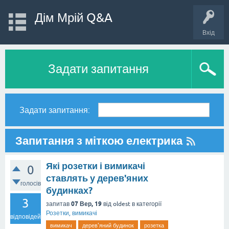
Дім Мрій Q&A
Вхід
Задати запитання
Задати запитання:
Запитання з міткою електрика
Які розетки і вимикачі
0
ставлять у дерев'яних
голосів
будинках?
3
07 Вер, 19
запитав
від
oldest
в категорії
Розетки, вимикачі
відповідей
вимикач
дерев'яний будинок
розетка