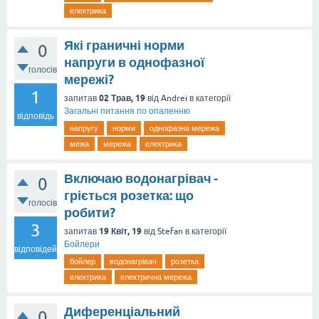
електрика
Які граничні норми
0
напруги в однофазної
голосів
мережі?
1
02 Трав, 19
запитав
від
Andrei
в категорії
Загальні питання по опаленню
відповідь
напругу
норми
однофазна мережа
межа
мережа
електрика
Включаю водонагрівач -
0
гріється розетка: що
голосів
робити?
3
19 Квіт, 19
запитав
від
Stefan
в категорії
Бойлери
відповідей
бойлер
водонагрівач
розетка
електрика
електрична мережа
Диференціальний
0