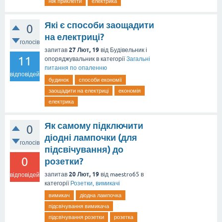
ніж приклеїти
електрика
Які є способи заощадити
0
на електриці?
голосів
27 Лют, 19
запитав
від
Будівельник і
11
опоряджувальник
в категорії
Загальні
питання по опаленню
відповідей
будинок
способи економії
заощадити на електриці
економія
електрика
Як самому підключити
0
діодні лампочки (для
голосів
підсвічування) до
0
розетки?
20 Лют, 19
запитав
від
maestro65
в
відповідей
категорії
Розетки, вимикачі
вимикач
діодна лампочка
підсвічування вимикача
підсвічування розетки
розетка