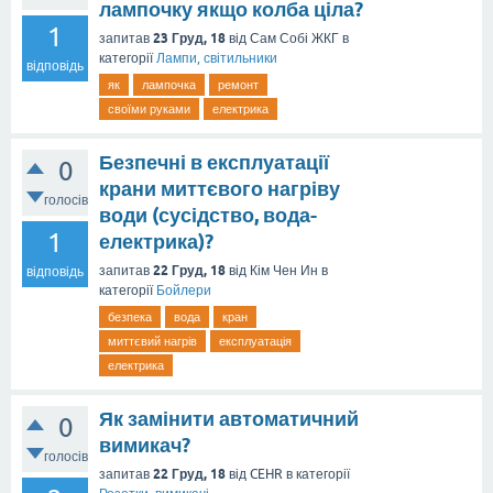
лампочку якщо колба ціла?
1
23 Груд, 18
запитав
від
Сам Собі ЖКГ
в
категорії
Лампи, світильники
відповідь
як
лампочка
ремонт
своїми руками
електрика
Безпечні в експлуатації
0
крани миттєвого нагріву
голосів
води (сусідство, вода-
1
електрика)?
22 Груд, 18
запитав
від
Кім Чен Ин
в
відповідь
категорії
Бойлери
безпека
вода
кран
миттєвий нагрів
експлуатація
електрика
Як замінити автоматичний
0
вимикач?
голосів
22 Груд, 18
запитав
від
CEHR
в категорії