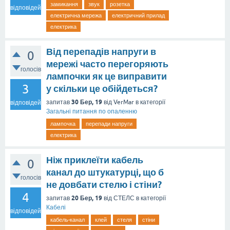
замикання
звук
розетка
відповідей
електрична мережа
електричний прилад
електрика
Від перепадів напруги в
0
мережі часто перегоряють
голосів
лампочки як це виправити
3
у скільки це обійдеться?
30 Бер, 19
запитав
від
VerMar
в категорії
відповідей
Загальні питання по опаленню
лампочка
перепади напруги
електрика
Ніж приклеїти кабель
0
канал до штукатурці, що б
голосів
не довбати стелю і стіни?
4
20 Бер, 19
запитав
від
СТЕЛС
в категорії
Кабелі
відповідей
кабель-канал
клей
стеля
стіни