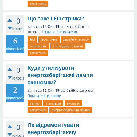
електрика
Що таке LED стрічка?
0
14 Січ, 19
запитав
від
Віта Кверті
в
голосів
категорії
Лампи, світильники
6
led
led-стрічка
дизайн інтер'єру
освітлення
світлодіодні стрічки
відповідей
електрика
Куди утилізувати
0
енергозберігаючі лампи
голосів
економки?
2
12 Січ, 19
запитав
від
CEHR
в категорії
Лампи, світильники
відповідей
світло
утилізація
екологія
електрика
енергозберігаюча лампа
Як відремонтувати
0
енергозберігаючу
голосів