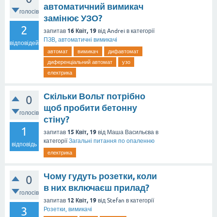
автоматичний вимикач
голосів
замінює УЗО?
2
16 Квіт, 19
запитав
від
Andrei
в категорії
ПЗВ, автоматичні вимикачі
відповідей
автомат
вимикач
дифавтомат
диференціальний автомат
узо
електрика
Скільки Вольт потрібно
0
щоб пробити бетонну
голосів
стіну?
1
15 Квіт, 19
запитав
від
Маша Васильєва
в
категорії
Загальні питання по опаленню
відповідь
електрика
Чому гудуть розетки, коли
0
в них включаєш прилад?
голосів
12 Квіт, 19
запитав
від
Stefan
в категорії
3
Розетки, вимикачі