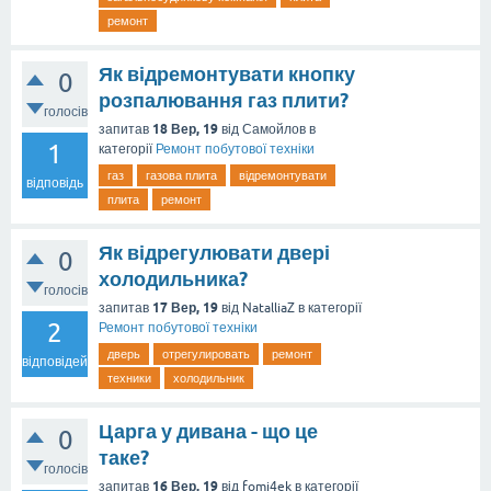
ремонт
Як відремонтувати кнопку
0
розпалювання газ плити?
голосів
18 Вер, 19
запитав
від
Самойлов
в
1
категорії
Ремонт побутової техніки
газ
газова плита
відремонтувати
відповідь
плита
ремонт
Як відрегулювати двері
0
холодильника?
голосів
17 Вер, 19
запитав
від
NatalliaZ
в категорії
2
Ремонт побутової техніки
дверь
отрегулировать
ремонт
відповідей
техники
холодильник
Царга у дивана - що це
0
таке?
голосів
16 Вер, 19
запитав
від
fomi4ek
в категорії