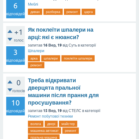
6
Меблі
диван
разборка
ремонт
царга
відповідей
Як поклеїти шпалери на
+1
арці: які є нюанси?
голос
16 Вер, 19
запитав
від
Суть
в категорії
3
Шпалери
арка
шпалери
поклеїти шпалери
відповідей
ремонт
Треба відкривати
0
дверцята пральної
голосів
машини після прання для
10
просушування?
15 Вер, 19
запитав
від
СТЕЛС
в категорії
відповідей
Ремонт побутової техніки
волога
двері
майстер
машинка автомат
ремонт
пральна машина