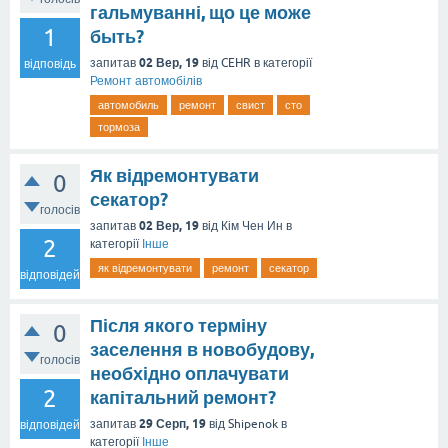
гальмуванні, що це може
1
быть?
02 Вер, 19
запитав
від
CEHR
в категорії
відповідь
Ремонт автомобілів
автомобиль
ремонт
свист
сто
тормоза
Як відремонтувати
0
секатор?
голосів
02 Вер, 19
запитав
від
Кім Чен Ин
в
2
категорії
Інше
як відремонтувати
ремонт
секатор
відповідей
Після якого терміну
0
заселення в новобудову,
голосів
необхідно оплачувати
2
капітальний ремонт?
29 Серп, 19
запитав
від
Shipenok
в
відповідей
категорії
Інше