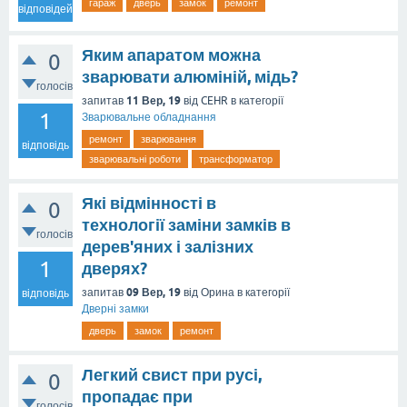
гараж
дверь
замок
ремонт
відповідей
Яким апаратом можна
0
зварювати алюміній, мідь?
голосів
11 Вер, 19
запитав
від
CEHR
в категорії
1
Зварювальне обладнання
ремонт
зварювання
відповідь
зварювальні роботи
трансформатор
Які відмінності в
0
технології заміни замків в
голосів
дерев'яних і залізних
1
дверях?
09 Вер, 19
запитав
від
Орина
в категорії
відповідь
Дверні замки
дверь
замок
ремонт
Легкий свист при русі,
0
пропадає при
голосів