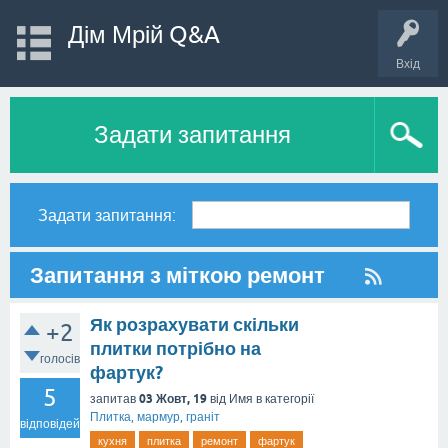
Дім Мрій Q&A
Вхід
Задати запитання
Задати запитання:
Запитання з міткою ремонт
Як розрахувати скільки
+2
плитки потрібно на
голосів
фартук?
5
03 Жовт, 19
запитав
від
Имя
в категорії
Плитка, мармур, граніт
відповідей
кухня
плитка
ремонт
фартук