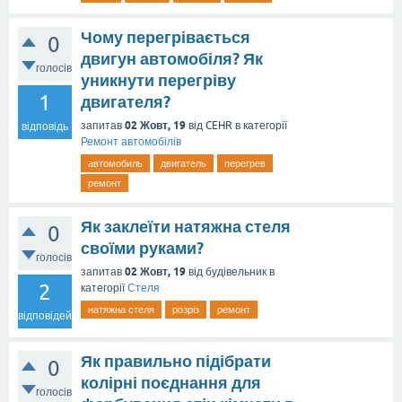
Чому перегрівається
0
двигун автомобіля? Як
голосів
уникнути перегріву
1
двигателя?
02 Жовт, 19
запитав
від
CEHR
в категорії
відповідь
Ремонт автомобілів
автомобиль
двигатель
перегрев
ремонт
Як заклеїти натяжна стеля
0
своїми руками?
голосів
02 Жовт, 19
запитав
від
будівельник
в
2
категорії
Стеля
натяжна стеля
розріз
ремонт
відповідей
Як правильно підібрати
0
колірні поєднання для
голосів