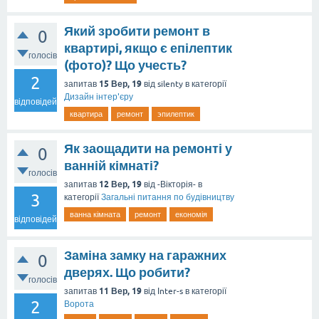
Який зробити ремонт в
0
квартирі, якщо є епілептик
голосів
(фото)? Що учесть?
2
15 Вер, 19
запитав
від
silenty
в категорії
Дизайн інтер'єру
відповідей
квартира
ремонт
эпилептик
Як заощадити на ремонті у
0
ванній кімнаті?
голосів
12 Вер, 19
запитав
від
-Вікторія-
в
3
категорії
Загальні питання по будівництву
ванна кімната
ремонт
економія
відповідей
Заміна замку на гаражних
0
дверях. Що робити?
голосів
11 Вер, 19
запитав
від
Inter-s
в категорії
2
Ворота