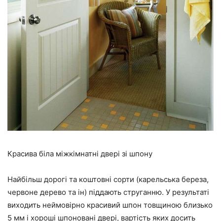
Красива біла міжкімнатні двері зі шпону
Найбільш дорогі та коштовні сорти (карельська береза,
червоне дерево та ін) піддають струганню. У результаті
виходить неймовірно красивий шпон товщиною близько
5 мм і хороші шпоновані двері, вартість яких досить