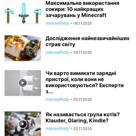
Максимальне використання
сокири: 10 найкращих
зачарувань у Minecraft
maxwelhelp
-
06.11.2025
Дослідження найнезвичайніших
страв світу
maxwelhelp
-
06.11.2025
Чи варто вимикати зарядні
пристрої, коли вони не
використовуються? Експерти
з...
maxwelhelp
-
05.11.2025
Як називається група котів?
Klauder, Glaring, Kindle?
maxwelhelp
-
02.11.2025