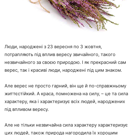
Люди, народжені з 23 вересня по 3 жовтня,
потрапляють під вплив вересу звичайного, такого
незвичайного за своєю природою. І як прекрасний сам
верес, так і красиві люди, народжені під цим знаком.
Але верес не просто гарний, він ще й по-справжньому
життєстійкий. А краса, помножена на силу, – це та сила
характеру, яка і характеризує всіх людей, народжених
під впливом вересу.
Але не тільки незвичайна сила характеру характеризує
цих людей, також природа нагородила їх хорошим