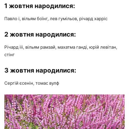
1 жовтня народилися:
Павло i, вільям боїнг, лев гумільов, річард харріс
2 жовтня народилися:
Річард iii, вільям рамзай, махатма ганді, юрій левітан,
стінг
3 жовтня народилися:
Сергій єсенін, томас вулф