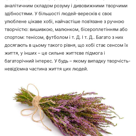
аналітичним складом розуму і дивовижними творчими
здібностями. У більшості людей-вересків є своє
улюблене цікаве хобі, найчастіше пов’язане з ручною
творчістю: вишивкою, малюнком, бісероплетінням або
спортом: тенісом, футболом і т. Д. І т. Д.. Багато з них
досягають в цьому такого рівня, що хобі стає сенсом їх
життя, у інших – це сильне життєве підмога і
багаторічний інтерес. У будь – якому випадку творчість-
невід’ємна частина життя цих людей.