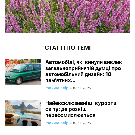
СТАТТІ ПО ТЕМІ
Автомобілі, які кинули виклик
загальноприйнятій думці про
автомобільний дизайн: 10
пам’ятних...
maxwelhelp
-
06.11.2025
Найексклюзивніші курорти
світу: де розкіш
переосмислюється
maxwelhelp
-
06.11.2025