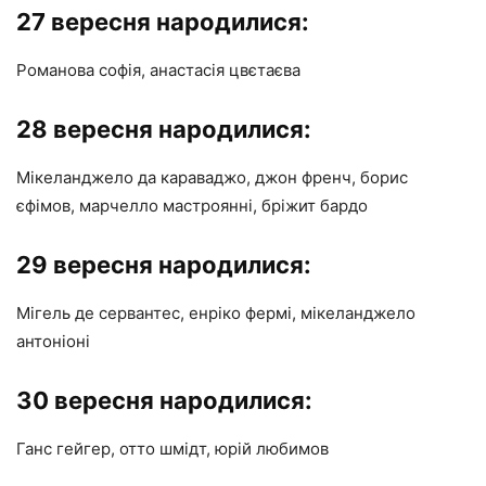
27 вересня народилися:
Романова софія, анастасія цвєтаєва
28 вересня народилися:
Мікеланджело да караваджо, джон френч, борис
єфімов, марчелло мастроянні, бріжит бардо
29 вересня народилися:
Мігель де сервантес, енріко фермі, мікеланджело
антоніоні
30 вересня народилися:
Ганс гейгер, отто шмідт, юрій любимов