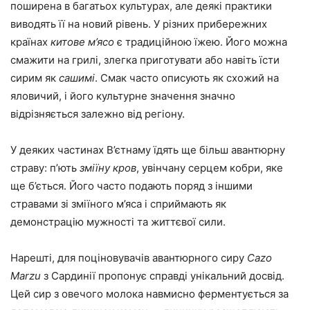
поширена в багатьох культурах, але деякі практики
виводять її на новий рівень. У різних прибережних
країнах
китове м’ясо
є традиційною їжею. Його можна
смажити на грилі, злегка приготувати або навіть їсти
сирим як
сашимі
. Смак часто описують як схожий на
яловичий, і його культурне значення значно
відрізняється залежно від регіону.
У деяких частинах В’єтнаму їдять ще більш авантюрну
страву: п’ють
зміїну кров
, увінчану серцем кобри, яке
ще б’ється. Його часто подають поряд з іншими
стравами зі зміїного м’яса і сприймають як
демонстрацію мужності та життєвої сили.
Нарешті, для поціновувачів авантюрного сиру
Cazo
Marzu
з Сардинії пропонує справді унікальний досвід.
Цей сир з овечого молока навмисно ферментується за