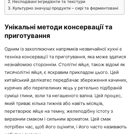
Несподівані інгредієнти та текстури
Культурно значущі продукти – сирі та ферментовані
Унікальні методи консервації та
приготування
Одним із захоплюючих напрямків незвичайної кухні є
техніка консервації та приготування, яка може здатися
незнайомою стороннім.
Столітні яйця
, також відомі як
тисячолітні яйця, є яскравим прикладом цього. Цей
китайський делікатес передбачає збереження качиних,
курячих або перепелиних яєць у ретельно підібраній
суміші глини, золи та негашеного вапна. Цей процес,
який триває кілька тижнів або навіть місяців,
перетворює яйце на темну, желеподібну істоту з
виразним смаком і сильним ароматом. Цей смак
потрібен час, щоб його оцінити, і його часто називають