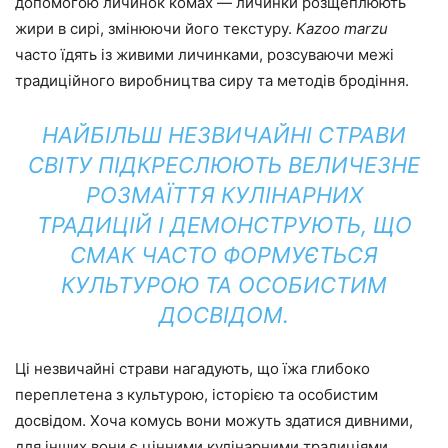
допомогою личинок комах — личинки розщеплюють
жири в сирі, змінюючи його текстуру.
Kazoo marzu
часто їдять із живими личинками, розсуваючи межі
традиційного виробництва сиру та методів бродіння.
НАЙБІЛЬШ НЕЗВИЧАЙНІ СТРАВИ
СВІТУ ПІДКРЕСЛЮЮТЬ ВЕЛИЧЕЗНЕ
РОЗМАЇТТЯ КУЛІНАРНИХ
ТРАДИЦІЙ І ДЕМОНСТРУЮТЬ, ЩО
СМАК ЧАСТО ФОРМУЄТЬСЯ
КУЛЬТУРОЮ ТА ОСОБИСТИМ
ДОСВІДОМ.
Ці незвичайні страви нагадують, що їжа глибоко
переплетена з культурою, історією та особистим
досвідом. Хоча комусь вони можуть здатися дивними,
для інших вони є цінними кулінарними традиціями.