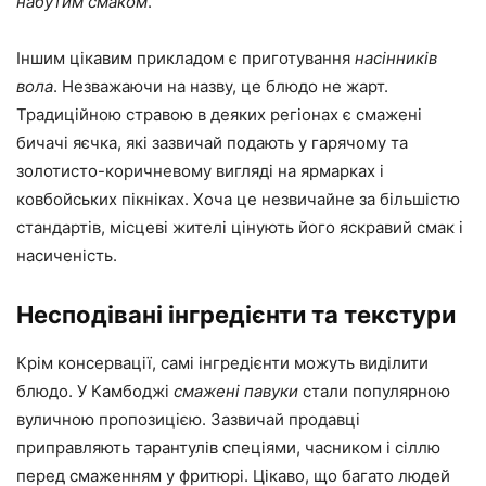
набутим смаком
.
Іншим цікавим прикладом є приготування
насінників
вола
. Незважаючи на назву, це блюдо не жарт.
Традиційною стравою в деяких регіонах є смажені
бичачі яєчка, які зазвичай подають у гарячому та
золотисто-коричневому вигляді на ярмарках і
ковбойських пікніках. Хоча це незвичайне за більшістю
стандартів, місцеві жителі цінують його яскравий смак і
насиченість.
Несподівані інгредієнти та текстури
Крім консервації, самі інгредієнти можуть виділити
блюдо. У Камбоджі
смажені павуки
стали популярною
вуличною пропозицією. Зазвичай продавці
приправляють тарантулів спеціями, часником і сіллю
перед смаженням у фритюрі. Цікаво, що багато людей