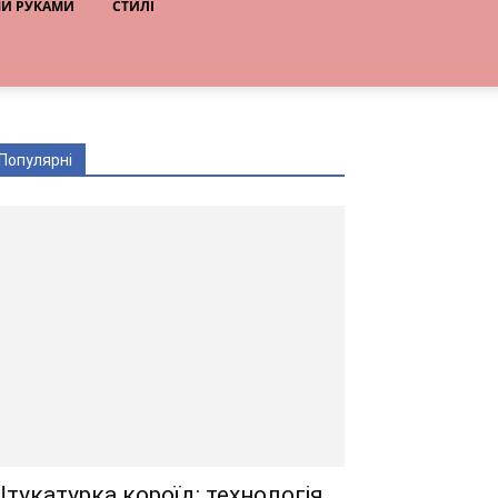
МИ РУКАМИ
СТИЛІ
Популярні
тукатурка короїд: технологія