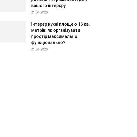
вашого інтерєру
21.04.2020
Інтерєр кухні площею 16 кв.
метрів: як організувати
простір максимально
функціонально?
21.04.2020