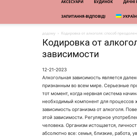
АКСЕСУАРИ
БУДИНОК
ДАЧНІ
ЗАПИТАННЯ-ВІДПОВІДІ
УКРАЇ
додому
Кодировка от алкоголя: способ преодоле
Кодировка от алкого
зависимости
12-21-2023
Алкогольная зависимость является далек
признанным во всем мире. Серьезные пр
тот момент, когда нервная система начи
необходимый компонент для процессов ж
зависимость организма от алкоголя. Пов
этой зависимости. Регулярное употребле
человека. Организм истощается, личност
абсолютно все: семья, близкие, работа, 