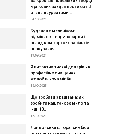
За крок від нобелівки? творці
мрнкових вакцин проти covid
стали лауреатами...
04.10.2021
Будинок з мезоніном:
відмінності від мансарди і
огляд комфортних варіантів
планування
19.09.2021
Я витратив тисячі доларів на
професійне очищення
жолобів, хоча міг би...
18.09.2025
Що зробити з каштана: як
зробити каштанове мило та
інші 10...
12.10.2021
Лондонська штора: симбіоз
розкоші і стриманості для