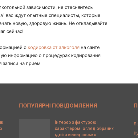
лкогольной зависимости, не стесняйтесь
зка” вас ждут опытные специалисты, которые
ачать новую, здоровую жизнь. Не откладывайте
аг сейчас!
формацией о
кодировка от алкоголя
на сайте
бную информацию о процедурах кодирования,
 записи на прием.
ПОПУЛЯРНІ ПОВІДОМЛЕННЯ
П
ик
Інтерєр з фактурою і
Б
о
характером: огляд обраних
К
ідей з венеціанської