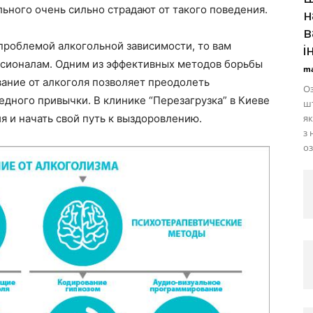
льного очень сильно страдают от такого поведения.
н
в
 проблемой алкогольной зависимости, то вам
і
ссионалам. Одним из эффективных методов борьбы
ma
вание от алкоголя позволяет преодолеть
О
едного привычки. В клинике “Перезагрузка” в Киеве
шт
 и начать свой путь к выздоровлению.
як
з 
оз