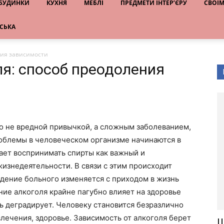
 БУДИНКИ
КУХНЯ
МЕБЛІ
ПРЕДМЕТИ ІНТЕР’ЄРУ
СВОЇ
НСЬКА
ния зависимости
ля: способ преодоления
о не вредной привычкой, а сложным заболеванием,
облемы в человеческом организме начинаются в
нает воспринимать спирты как важный и
изнедеятельности. В связи с этим происходит
едение больного изменяется с приходом в жизнь
ние алкоголя крайне пагубно влияет на здоровье
ь деградирует. Человеку становится безразлично
увлечения, здоровье. Зависимость от алкоголя берет
Ш