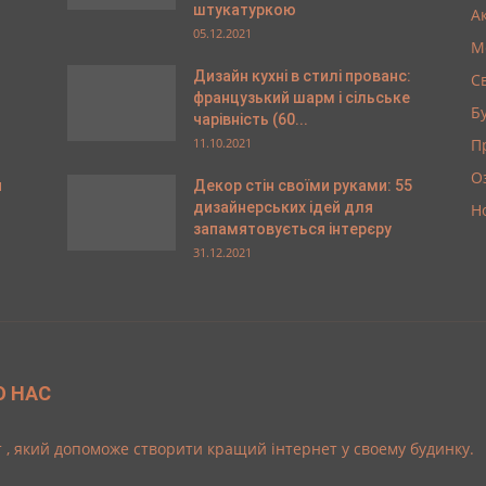
штукатуркою
А
05.12.2021
М
Дизайн кухні в стилі прованс:
С
французький шарм і сільське
Б
чарівність (60...
11.10.2021
П
О
я
Декор стін своїми руками: 55
дизайнерських ідей для
Н
запамятовується інтерєру
31.12.2021
О НАС
 , який допоможе створити кращий інтернет у своему будинку.