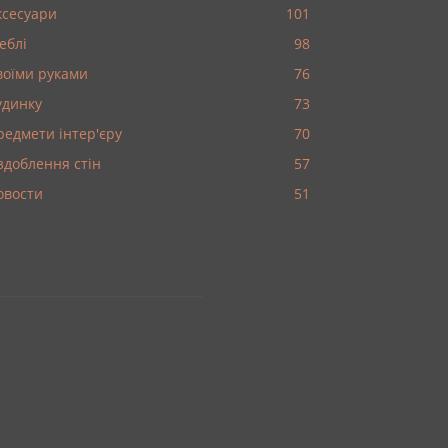
ксесуари
101
еблі
98
воїми руками
76
удинку
73
редмети інтер'єру
70
здоблення стін
57
овости
51