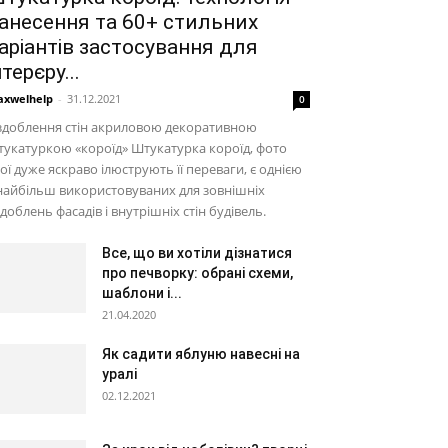
анесення та 60+ стильних
аріантів застосування для
нтерєру...
xwelhelp
-
31.12.2021
0
здоблення стін акриловою декоративною
укатуркою «короїд» Штукатурка короїд, фото
ої дуже яскраво ілюструють її переваги, є однією
найбільш використовуваних для зовнішніх
доблень фасадів і внутрішніх стін будівель.
Все, що ви хотіли дізнатися
про печворку: обрані схеми,
шаблони і...
21.04.2020
Як садити яблуню навесні на
уралі
02.12.2021