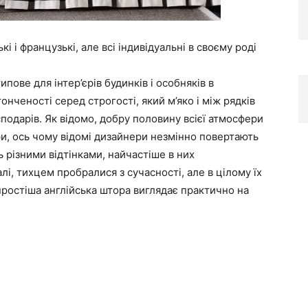
і і французькі, але всі індивідуальні в своєму роді
пове для інтер’єрів будинків і особняків в
онченості серед строгості, який м’яко і між рядків
подарів. Як відомо, добру половину всієї атмосфери
ри, ось чому відомі дизайнери незмінно повертають
ь різними відтінками, найчастіше в них
і, тихцем пробралися з сучасності, але в цілому їх
йпростіша англійська штора виглядає практично на