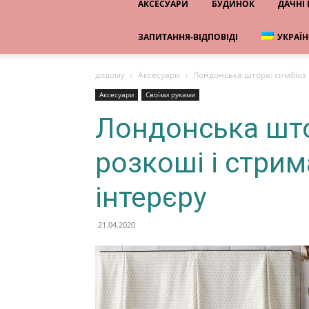
АКСЕСУАРИ
БУДИНОК
ДАЧНІ
ЗАПИТАННЯ-ВІДПОВІДІ
УКРАЇ
додому
Аксесуари
Лондонська штора: симбіоз 
Аксесуари
Своїми руками
Лондонська што
розкоші і стрим
інтерєру
21.04.2020