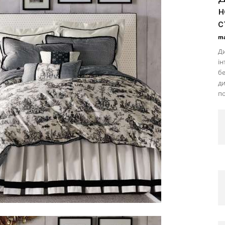
н
с
ma
Ди
ін
бе
ди
по