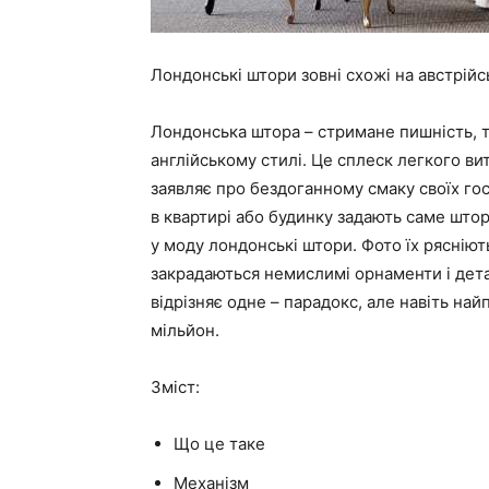
Лондонські штори зовні схожі на австрійськ
Лондонська штора – стримане пишність, ти
англійському стилі. Це сплеск легкого вит
заявляє про бездоганному смаку своїх гос
в квартирі або будинку задають саме што
у моду лондонські штори. Фото їх рясніют
закрадаються немислимі орнаменти і детал
відрізняє одне – парадокс, але навіть на
мільйон.
Зміст:
Що це таке
Механізм