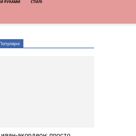
МИ РУКАМИ
СТИЛІ
Популярні
иван-акордеон: просто,