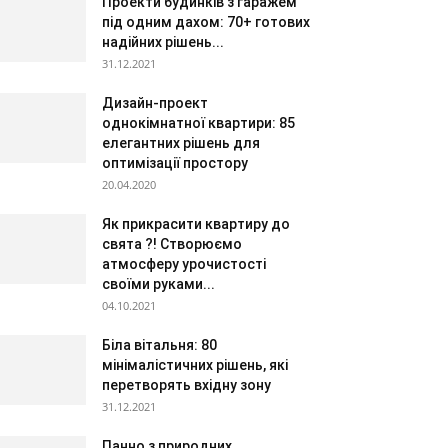
Проекти будинків з гаражем
під одним дахом: 70+ готових
надійних рішень...
31.12.2021
Дизайн-проект
однокімнатної квартири: 85
елегантних рішень для
оптимізації простору
20.04.2020
Як прикрасити квартиру до
свята ?! Створюємо
атмосферу урочистості
своїми руками...
04.10.2021
Біла вітальня: 80
мінімалістичних рішень, які
перетворять вхідну зону
31.12.2021
Панно з природних