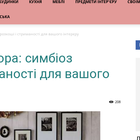
 БУДИНКИ
КУХНЯ
МЕБЛІ
ПРЕДМЕТИ ІНТЕР’ЄРУ
СВОЇ
НСЬКА
розкоші і стриманості для вашого інтерєру
ра: симбіоз
аності для вашого
208
Д