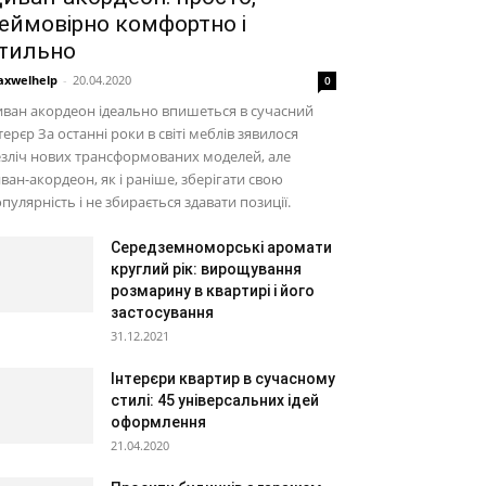
еймовірно комфортно і
тильно
xwelhelp
-
20.04.2020
0
ван акордеон ідеально впишеться в сучасний
терєр За останні роки в світі меблів зявилося
зліч нових трансформованих моделей, але
ван-акордеон, як і раніше, зберігати свою
пулярність і не збирається здавати позиції.
Середземноморські аромати
круглий рік: вирощування
розмарину в квартирі і його
застосування
31.12.2021
Інтерєри квартир в сучасному
стилі: 45 універсальних ідей
оформлення
21.04.2020