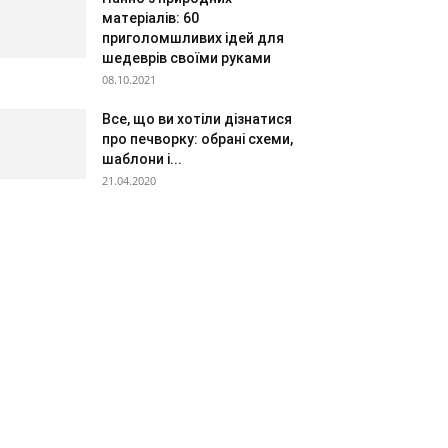
матеріалів: 60
приголомшливих ідей для
шедеврів своїми руками
08.10.2021
Все, що ви хотіли дізнатися
про печворку: обрані схеми,
шаблони і...
21.04.2020