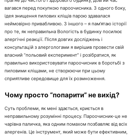
прагне до чистого і здорового будинку, довгий час
вагався перед покупкою пароочисника. З одного боку,
ідея знищення пилових кліщів парою здавалася
неймовірно привабливою. З іншого – я пам’ятаю історії
про те, як неправильна Вологість в будинку посилює
алергічні реакції. Після довгих досліджень і
консультацій з алергологами я вирішив провести свій
власний “польовий експеримент” і розібратися, як
правильно використовувати пароочисник в боротьбі з
пиловими кліщами, не створюючи при цьому
сприятливе середовище для їх розмноження.
Чому просто “попарити” не вихід?
Суть проблеми, як мені здається, криється в
неправильному розумінні процесу. Пароочисник-це не
чарівна паличка, яка одним помахом позбавляє від всіх
алергенів. Це інструмент, який може бути ефективним,