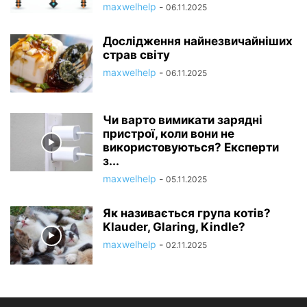
maxwelhelp
-
06.11.2025
Дослідження найнезвичайніших
страв світу
maxwelhelp
-
06.11.2025
Чи варто вимикати зарядні
пристрої, коли вони не
використовуються? Експерти
з...
maxwelhelp
-
05.11.2025
Як називається група котів?
Klauder, Glaring, Kindle?
maxwelhelp
-
02.11.2025