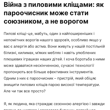
Війна з пиловими кліщами: як
пароочисник може стати
союзником, а не ворогом
Пилові кліщі-це, мабуть, один з найпоширеніших і
непомітних ворогів нашого здоров’я, особливо якщо у
вас є алергія або астма. Вони живуть у нашій постільній
білизні, килимах, м’яких меблях і навіть улюблених
плюшевих іграшках наших дітей. І хоча боротьба з ними
може здаватися нескінченною, сучасні технології
пропонують все більше ефективних інструментів.
Одним з них є пароочисник – пристрій, який обіцяє
знищити пилових кліщів парою високої температури.
Але чи так все просто?
Я, як людина, яка страждає сезонною алергією і завжди