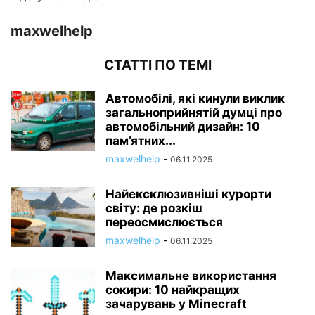
maxwelhelp
СТАТТІ ПО ТЕМІ
Автомобілі, які кинули виклик
загальноприйнятій думці про
автомобільний дизайн: 10
пам’ятних...
maxwelhelp
-
06.11.2025
Найексклюзивніші курорти
світу: де розкіш
переосмислюється
maxwelhelp
-
06.11.2025
Максимальне використання
сокири: 10 найкращих
зачарувань у Minecraft