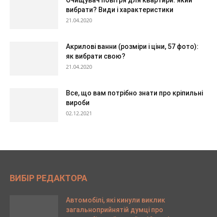
Очищувач повітря для квартири: який
вибрати? Види і характеристики
21.04.2020
Акрилові ванни (розміри і ціни, 57 фото):
як вибрати свою?
21.04.2020
Все, що вам потрібно знати про кріпильні
вироби
02.12.2021
ВИБІР РЕДАКТОРА
Автомобілі, які кинули виклик
загальноприйнятій думці про