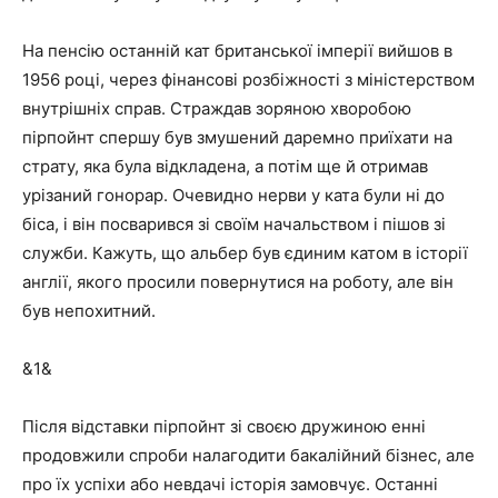
На пенсію останній кат британської імперії вийшов в
1956 році, через фінансові розбіжності з міністерством
внутрішніх справ. Страждав зоряною хворобою
пірпойнт спершу був змушений даремно приїхати на
страту, яка була відкладена, а потім ще й отримав
урізаний гонорар. Очевидно нерви у ката були ні до
біса, і він посварився зі своїм начальством і пішов зі
служби. Кажуть, що альбер був єдиним катом в історії
англії, якого просили повернутися на роботу, але він
був непохитний.
&1&
Після відставки пірпойнт зі своєю дружиною енні
продовжили спроби налагодити бакалійний бізнес, але
про їх успіхи або невдачі історія замовчує. Останні