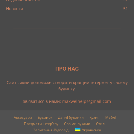
Новости
51
ПРО НАС
Cайт , який допоможе створити кращий інтернет у своему
будинку.
зв'язатися з нами:
maxwelhelp@gmail.com
Аксесуари
Будинок
Дачні будинки
Кухня
Меблі
Предмети інтер’єру
Своїми руками
Стилі
Запитання-Відповіді
Українська