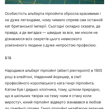
Особистість альберта пірпойнта обросла красивими і
не дуже легендами, чому чимало сприяв сам останній
кат британської імперії. Сьогодні складно сказати, де
правда, а де вигадка — швидше за все, ми ніколи не
дізнаємося всіх секретів цього невисокого
усміхненого людини з дуже непростою професією.
&1&
Народився альберт пірпойнт (albert pierrepoint) в 1905
році в клейтоні, південний йоркшир, в сім’ї
професійного королівського ката генрі пірпойнта.
Катом був і дядько хлопчика, тому, цілком природно,
що в шкільних творах на тему «ким я стану коли
виросту», юний пірпойнт відверто зізнавався в любові
до сімейної справи. Генрі пірпойнт незабаром залишив