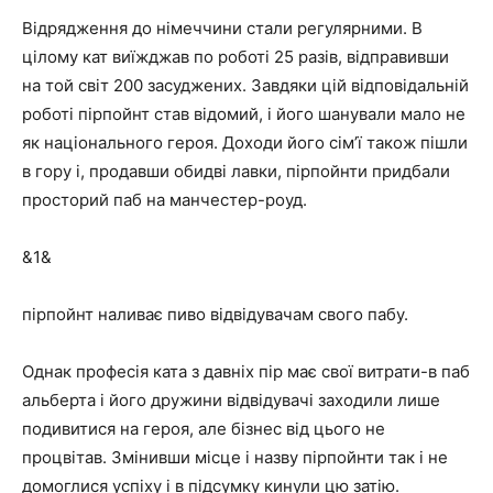
Відрядження до німеччини стали регулярними. В
цілому кат виїжджав по роботі 25 разів, відправивши
на той світ 200 засуджених. Завдяки цій відповідальній
роботі пірпойнт став відомий, і його шанували мало не
як національного героя. Доходи його сім’ї також пішли
в гору і, продавши обидві лавки, пірпойнти придбали
просторий паб на манчестер-роуд.
&1&
пірпойнт наливає пиво відвідувачам свого пабу.
Однак професія ката з давніх пір має свої витрати-в паб
альберта і його дружини відвідувачі заходили лише
подивитися на героя, але бізнес від цього не
процвітав. Змінивши місце і назву пірпойнти так і не
домоглися успіху і в підсумку кинули цю затію.