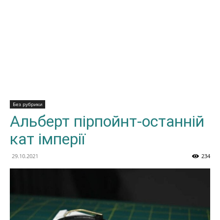
Без рубрики
Альберт пірпойнт-останній
кат імперії
29.10.2021
234