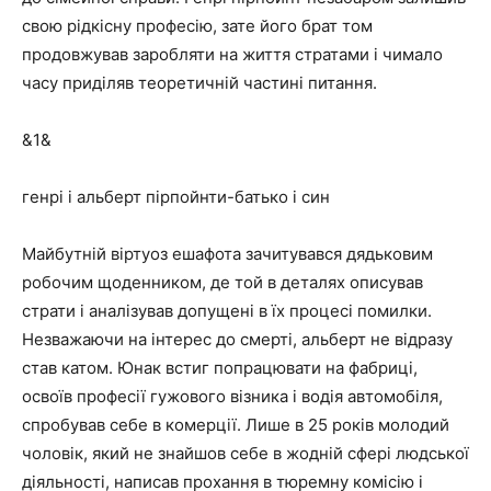
свою рідкісну професію, зате його брат том
продовжував заробляти на життя стратами і чимало
часу приділяв теоретичній частині питання.
&1&
генрі і альберт пірпойнти-батько і син
Майбутній віртуоз ешафота зачитувався дядьковим
робочим щоденником, де той в деталях описував
страти і аналізував допущені в їх процесі помилки.
Незважаючи на інтерес до смерті, альберт не відразу
став катом. Юнак встиг попрацювати на фабриці,
освоїв професії гужового візника і водія автомобіля,
спробував себе в комерції. Лише в 25 років молодий
чоловік, який не знайшов себе в жодній сфері людської
діяльності, написав прохання в тюремну комісію і