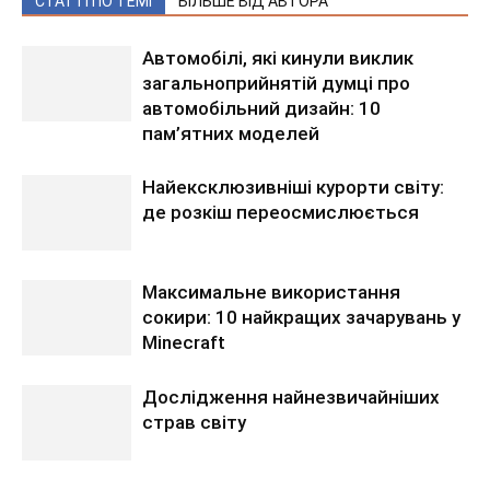
СТАТТІ ПО ТЕМІ
БІЛЬШЕ ВІД АВТОРА
Автомобілі, які кинули виклик
загальноприйнятій думці про
автомобільний дизайн: 10
пам’ятних моделей
Найексклюзивніші курорти світу:
де розкіш переосмислюється
Максимальне використання
сокири: 10 найкращих зачарувань у
Minecraft
Дослідження найнезвичайніших
страв світу