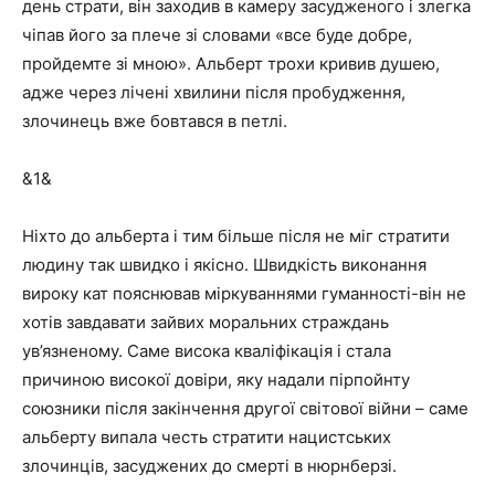
день страти, він заходив в камеру засудженого і злегка
чіпав його за плече зі словами «все буде добре,
пройдемте зі мною». Альберт трохи кривив душею,
адже через лічені хвилини після пробудження,
злочинець вже бовтався в петлі.
&1&
Ніхто до альберта і тим більше після не міг стратити
людину так швидко і якісно. Швидкість виконання
вироку кат пояснював міркуваннями гуманності-він не
хотів завдавати зайвих моральних страждань
ув’язненому. Саме висока кваліфікація і стала
причиною високої довіри, яку надали пірпойнту
союзники після закінчення другої світової війни – саме
альберту випала честь стратити нацистських
злочинців, засуджених до смерті в нюрнберзі.