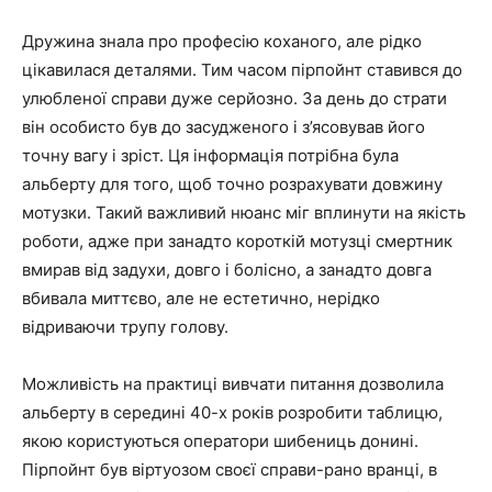
Дружина знала про професію коханого, але рідко
цікавилася деталями. Тим часом пірпойнт ставився до
улюбленої справи дуже серйозно. За день до страти
він особисто був до засудженого і з’ясовував його
точну вагу і зріст. Ця інформація потрібна була
альберту для того, щоб точно розрахувати довжину
мотузки. Такий важливий нюанс міг вплинути на якість
роботи, адже при занадто короткій мотузці смертник
вмирав від задухи, довго і болісно, а занадто довга
вбивала миттєво, але не естетично, нерідко
відриваючи трупу голову.
Можливість на практиці вивчати питання дозволила
альберту в середині 40-х років розробити таблицю,
якою користуються оператори шибениць донині.
Пірпойнт був віртуозом своєї справи-рано вранці, в