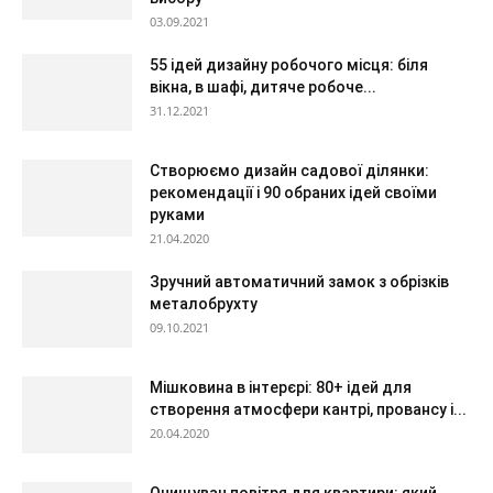
03.09.2021
55 ідей дизайну робочого місця: біля
вікна, в шафі, дитяче робоче...
31.12.2021
Створюємо дизайн садової ділянки:
рекомендації і 90 обраних ідей своїми
руками
21.04.2020
Зручний автоматичний замок з обрізків
металобрухту
09.10.2021
Мішковина в інтерєрі: 80+ ідей для
створення атмосфери кантрі, провансу і...
20.04.2020