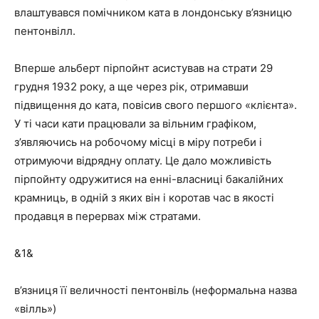
влаштувався помічником ката в лондонську в’язницю
пентонвілл.
Вперше альберт пірпойнт асистував на страти 29
грудня 1932 року, а ще через рік, отримавши
підвищення до ката, повісив свого першого «клієнта».
У ті часи кати працювали за вільним графіком,
з’являючись на робочому місці в міру потреби і
отримуючи відрядну оплату. Це дало можливість
пірпойнту одружитися на енні-власниці бакалійних
крамниць, в одній з яких він і коротав час в якості
продавця в перервах між стратами.
&1&
в’язниця її величності пентонвіль (неформальна назва
«вілль»)