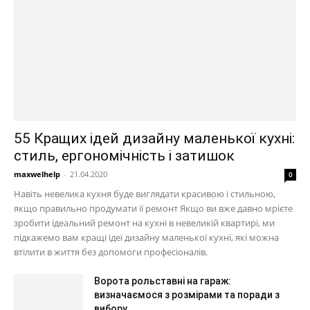
55 Кращих ідей дизайну маленької кухні:
стиль, ергономічність і затишок
maxwelhelp
-
21.04.2020
0
Навіть невелика кухня буде виглядати красивою і стильною,
якщо правильно продумати її ремонт Якщо ви вже давно мрієте
зробити ідеальний ремонт на кухні в невеликій квартирі, ми
підкажемо вам кращі ідеї дизайну маленької кухні, які можна
втілити в життя без допомоги професіоналів.
Ворота рольставні на гараж:
визначаємося з розмірами та поради з
вибору