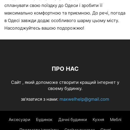
спланувати свою поїздку до Одеси і зробити її
максимально комфортною та приємною. До речі, погода
в Одесі завжди додає особливого шарму цьому місту.
Насолоджуйтесь вашою подорожжю!
ПРО НАС
Cайт , який допоможе створити кращий інтернет у
своему будинку.
зв'язатися з нами:
maxwelhelp@gmail.com
Аксесуари
Будинок
Дачні будинки
Кухня
Меблі
Предмети інтер’єру
Своїми руками
Стилі