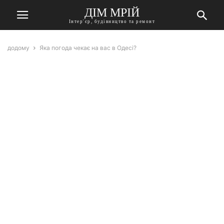
ДІМ МРІЙ
Інтер'єр, будівництво та ремонт
додому
Яка погода чекає на вас в Одесі?