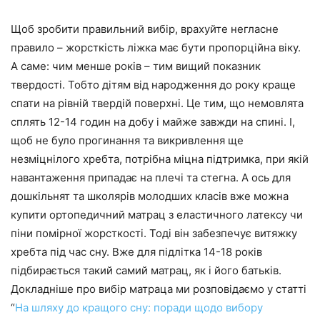
Щоб зробити правильний вибір, врахуйте негласне
правило – жорсткість ліжка має бути пропорційна віку.
А саме: чим менше років – тим вищий показник
твердості. Тобто дітям від народження до року краще
спати на рівній твердій поверхні. Це тим, що немовлята
сплять 12-14 годин на добу і майже завжди на спині. І,
щоб не було прогинання та викривлення ще
незміцнілого хребта, потрібна міцна підтримка, при якій
навантаження припадає на плечі та стегна. А ось для
дошкільнят та школярів молодших класів вже можна
купити ортопедичний матрац з еластичного латексу чи
піни помірної жорсткості. Тоді він забезпечує витяжку
хребта під час сну. Вже для підлітка 14-18 років
підбирається такий самий матрац, як і його батьків.
Докладніше про вибір матраца ми розповідаємо у статті
“
На шляху до кращого сну: поради щодо вибору