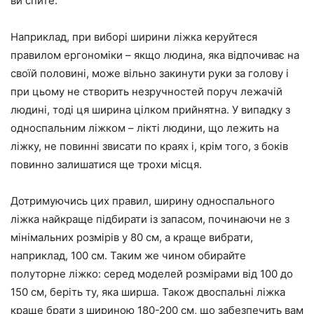
ви спите.
Наприклад, при виборі ширини ліжка керуйтеся
правилом ергономіки – якщо людина, яка відпочиває на
своїй половині, може вільно закинути руки за голову і
при цьому не створить незручностей поруч лежачій
людині, тоді ця ширина цілком прийнятна. У випадку з
односпальним ліжком – лікті людини, що лежить на
ліжку, не повинні звисати по краях і, крім того, з боків
повинно залишатися ще трохи місця.
Дотримуючись цих правил, ширину односпального
ліжка найкраще підбирати із запасом, починаючи не з
мінімальних розмірів у 80 см, а краще вибрати,
наприклад, 100 см. Таким же чином обирайте
полуторне ліжко: серед моделей розмірами від 100 до
150 см, беріть ту, яка ширша. Також двоспальні ліжка
краще брати з шириною 180-200 см, що забезпечить вам