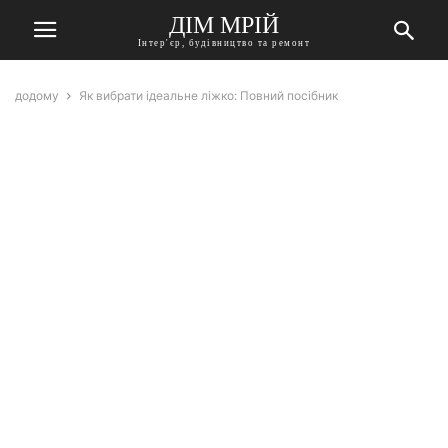
ДІМ МРІЙ
Інтер'єр, будівництво та ремонт
додому
Як вибрати ідеальне ліжко: Повний посібник