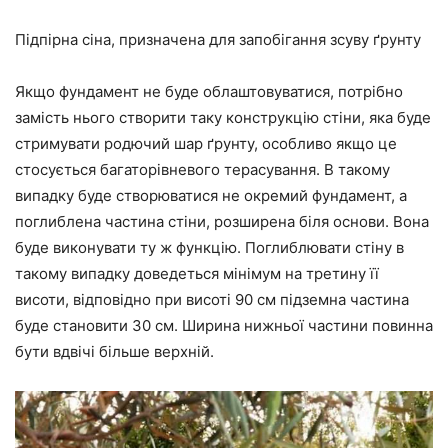
Підпірна сіна, призначена для запобігання зсуву ґрунту
Якщо фундамент не буде облаштовуватися, потрібно
замість нього створити таку конструкцію стіни, яка буде
стримувати родючий шар ґрунту, особливо якщо це
стосується багаторівневого терасування. В такому
випадку буде створюватися не окремий фундамент, а
поглиблена частина стіни, розширена біля основи. Вона
буде виконувати ту ж функцію. Поглиблювати стіну в
такому випадку доведеться мінімум на третину її
висоти, відповідно при висоті 90 см підземна частина
буде становити 30 см. Ширина нижньої частини повинна
бути вдвічі більше верхній.