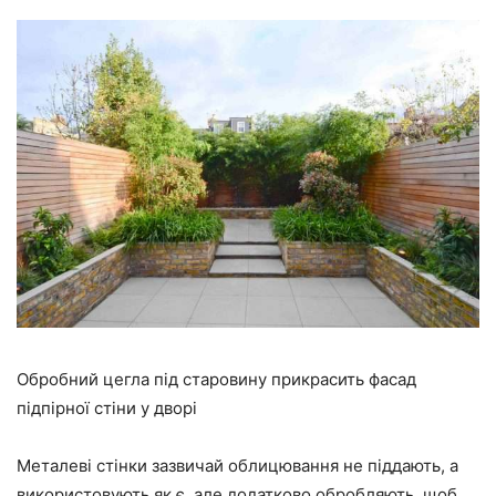
Обробний цегла під старовину прикрасить фасад
підпірної стіни у дворі
Металеві стінки зазвичай облицювання не піддають, а
використовують як є, але додатково обробляють, щоб