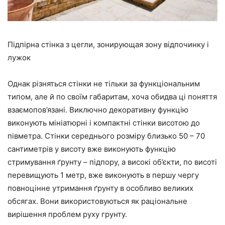
Підпірна стінка з цегли, зонирующая зону відпочинку і
лужок
Однак різняться стінки не тільки за функціональним
типом, але й по своїм габаритам, хоча обидва ці поняття
взаємопов’язані. Виключно декоративну функцію
виконують мініатюрні і компактні стінки висотою до
півметра. Стінки середнього розміру близько 50 – 70
сантиметрів у висоту вже виконують функцію
стримування ґрунту – підпору, а високі об’єкти, по висоті
перевищують 1 метр, вже виконують в першу чергу
повноцінне утримання ґрунту в особливо великих
обсягах. Вони використовуються як раціональне
вирішення проблем руху грунту.