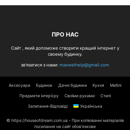
ПРО НАС
Cайт , який допоможе створити кращий інтернет у
своему будинку.
зв'язатися з нами:
maxwelhelp@gmail.com
Аксесуари
Будинок
Дачні будинки
Кухня
Меблі
Предмети інтер’єру
Своїми руками
Стилі
Запитання-Відповіді
Українська
© https://houseofdream.com.ua - При копіюванні матеріалів
посилання на сайт обов'язкове