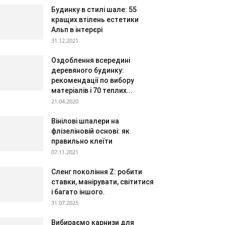
Будинку в стилі шале: 55
кращих втілень естетики
Альп в інтерєрі
31.12.2021
Оздоблення всередині
деревяного будинку:
рекомендації по вибору
матеріалів і 70 теплих...
21.04.2020
Вінілові шпалери на
флізеліновій основі: як
правильно клеїти
07.11.2021
Сленг покоління Z: робити
ставки, манірувати, світитися
і багато іншого.
31.07.2025
Вибираємо карнизи для