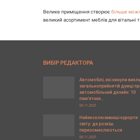
Велике приміщення створює
більше можл
великий асортимент меблів для вітальні 
ВИБІР РЕДАКТОРА
Автомобілі, які кинули викл
загальноприйнятій думці пр
автомобільний дизайн: 10
пам’ятних...
06.11.2025
Найексклюзивніші курорти
світу: де розкіш
переосмислюється
06.11.2025