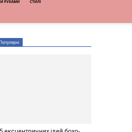
МИ РУКАМИ
СТИЛІ
Популярні
5 ексцентричних ідей бохо-