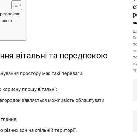
с
р
передпокою
дпокою
ma
Ши
Бо
по
по
ання вітальні та передпокою
по
жи
пр
анування простору має такі переваги:
є корисну площу вітальні;
егородок з’являється можливість облаштувати
ітлення;
різних зон на спільній території.