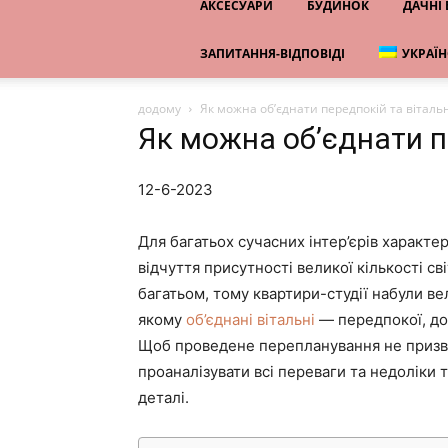
АКСЕСУАРИ
БУДИНОК
ДАЧНІ
ЗАПИТАННЯ-ВІДПОВІДІ
УКРАЇ
додому
Як можна об’єднати передпокій та вітал
Як можна об’єднати п
12-6-2023
Для багатьох сучасних інтер’єрів характе
відчуття присутності великої кількості св
багатьом, тому квартири-студії набули ве
якому
об’єднані вітальні
— передпокої, до
Щоб проведене перепланування не призве
проаналізувати всі переваги та недоліки
деталі.