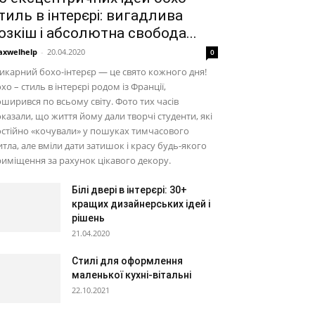
тиль в інтерєрі: вигадлива
озкіш і абсолютна свобода...
xwelhelp
-
20.04.2020
0
карний бохо-інтерєр — це свято кожного дня!
хо – стиль в інтерєрі родом із Франції,
ширився по всьому світу. Фото тих часів
казали, що життя йому дали творчі студенти, які
стійно «кочували» у пошуках тимчасового
тла, але вміли дати затишок і красу будь-якого
иміщення за рахунок цікавого декору.
Білі двері в інтерєрі: 30+
кращих дизайнерських ідей і
рішень
21.04.2020
Стилі для оформлення
маленької кухні-вітальні
22.10.2021