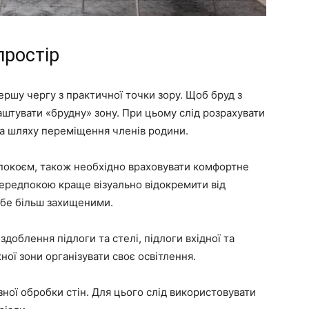
простір
ршу чергу з практичної точки зору. Щоб бруд з
аштувати «брудну» зону. При цьому слід розрахувати
на шляху переміщення членів родини.
едпокоєм, також необхідно враховувати комфортне
ередпокою краще візуально відокремити від
себе більш захищеними.
доблення підлоги та стелі, підлоги вхідної та
ої зони організувати своє освітлення.
ної обробки стін. Для цього слід використовувати