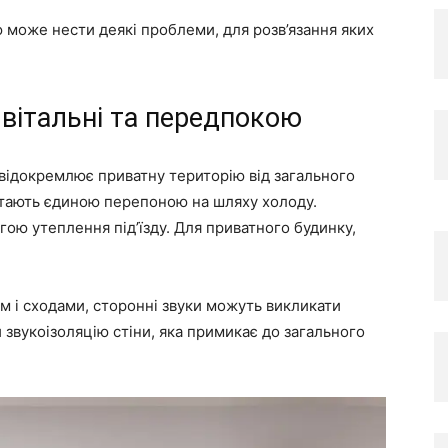
 може нести деякі проблеми, для розв’язання яких
 вітальні та передпокою
відокремлює приватну територію від загального
 стають єдиною перепоною на шляху холоду.
ою утеплення під’їзду. Для приватного будинку,
м і сходами, сторонні звуки можуть викликати
звукоізоляцію стіни, яка примикає до загального