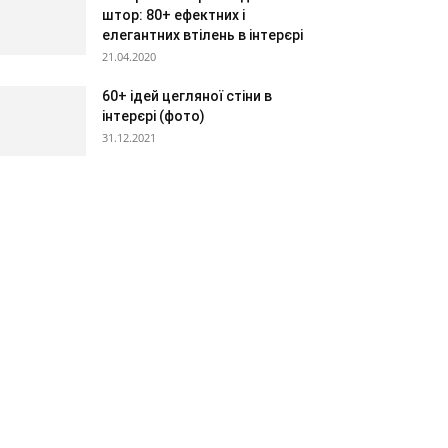
штор: 80+ ефектних і
елегантних втілень в інтерєрі
21.04.2020
60+ ідей цегляної стіни в
інтерєрі (фото)
31.12.2021