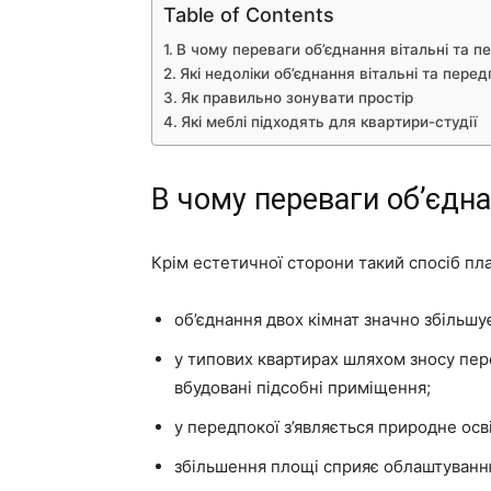
Table of Contents
В чому переваги об’єднання вітальні та 
Які недоліки об’єднання вітальні та пере
Як правильно зонувати простір
Які меблі підходять для квартири-студії
В чому переваги об’єдн
Крім естетичної сторони такий спосіб пл
об’єднання двох кімнат значно збільшу
у типових квартирах шляхом зносу пер
вбудовані підсобні приміщення;
у передпокої з’являється природне осв
збільшення площі сприяє облаштуванню 