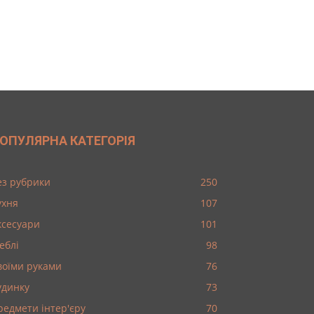
ОПУЛЯРНА КАТЕГОРІЯ
ез рубрики
250
ухня
107
ксесуари
101
еблі
98
воїми руками
76
удинку
73
редмети інтер'єру
70