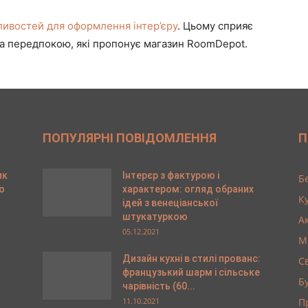
ивостей для оформлення інтер’єру
. Цьому сприяє
та передпокою, які пропонує магазин RoomDepot.
ПОПУЛЯРНІ ПОВІДОМЛЕННЯ
П
ик
Інтерєр з фактурою і
Б
о
характером: огляд обраних
К
ідей з венеціанської
штукатуркою
А
05.12.2021
М
Дизайн кухні в стилі прованс:
С
французький шарм і сільське
Б
чарівність (60...
11.10.2021
П