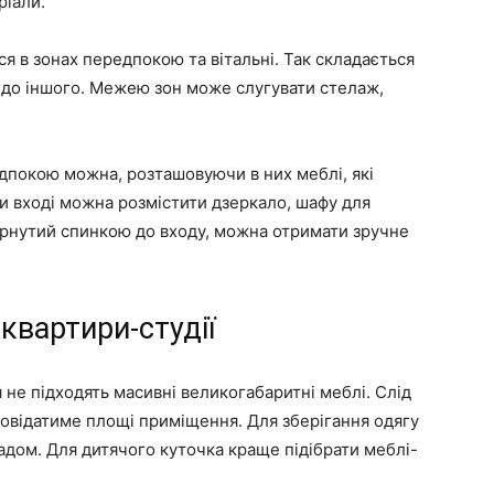
ріали.
ся в зонах передпокою та вітальні. Так складається
до іншого. Межею зон може слугувати стелаж,
едпокою можна, розташовуючи в них меблі, які
и вході можна розмістити дзеркало, шафу для
ернутий спинкою до входу, можна отримати зручне
 квартири-студії
не підходять масивні великогабаритні меблі. Слід
дповідатиме площі приміщення. Для зберігання одягу
адом. Для дитячого куточка краще підібрати меблі-