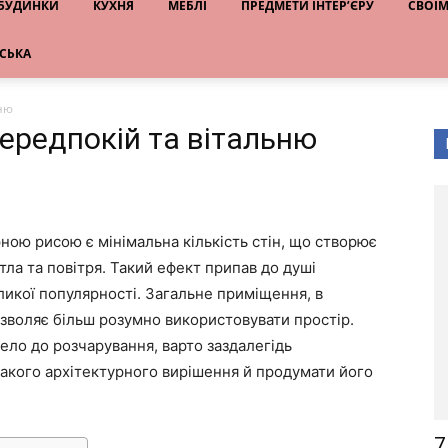
 БУДИНКИ
КУХНЯ
МЕБЛІ
ПРЕДМЕТИ ІНТЕР’ЄРУ
СВОЇ
НСЬКА
ьню
ередпокій та вітальню
рною рисою є мінімальна кількість стін, що створює
ітла та повітря. Такий ефект припав до душі
ликої популярності. Загальне приміщення, в
зволяє більш розумно використовувати простір.
ло до розчарування, варто заздалегідь
 такого архітектурного вирішення й продумати його
7