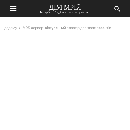
ДІМ МРІЙ
Інтер'єр, будівництво та ремонт
додому
VDS сервер: віртуальний простір для твоїх проектів