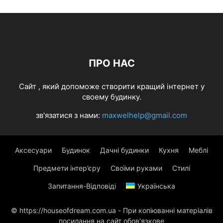
ПРО НАС
Cайт , який допоможе створити кращий інтернет у
своему будинку.
зв'язатися з нами:
maxwelhelp@gmail.com
Аксесуари
Будинок
Дачні будинки
Кухня
Меблі
Предмети інтер’єру
Своїми руками
Стилі
Запитання-Відповіді
Українська
© https://houseofdream.com.ua - При копіюванні матеріалів
посилання на сайт обов'язкове