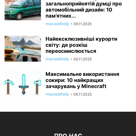
загальноприйнятій думці про
автомобільний дизайн: 10
пам’ятних...
maxwelhelp
-
06.11.2025
Найексклюзивніші курорти
світу: де розкіш
переосмислюється
maxwelhelp
-
06.11.2025
Максимальне використання
сокири: 10 найкращих
зачарувань у Minecraft
maxwelhelp
-
06.11.2025
ПРО НАС