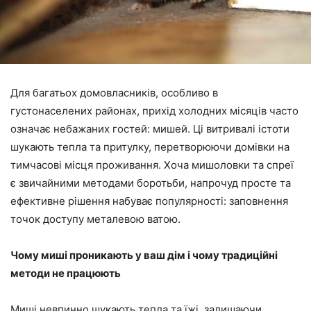
Для багатьох домовласників, особливо в
густонаселених районах, прихід холодних місяців часто
означає небажаних гостей: мишей. Ці витривалі істоти
шукають тепла та притулку, перетворюючи домівки на
тимчасові місця проживання. Хоча мишоловки та спреї
є звичайними методами боротьби, напрочуд просте та
ефективне рішення набуває популярності: заповнення
точок доступу металевою ватою.
Чому миші проникають у ваш дім і чому традиційні
методи не працюють
Миші невпинно шукають тепла та їжі, залишаючи