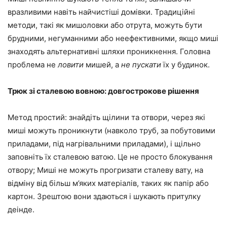
вразливими навіть найчистіші домівки. Традиційні
методи, такі як мишоловки або отрута, можуть бути
брудними, негуманними або неефективними, якщо миші
знаходять альтернативні шляхи проникнення. Головна
проблема не
ловити
мишей, а
не пускати
їх у будинок.
Трюк зі сталевою вовною: довгострокове рішення
Метод простий: знайдіть щілини та отвори, через які
миші можуть проникнути (навколо труб, за побутовими
приладами, під нагрівальними приладами), і щільно
заповніть їх сталевою ватою. Це не просто блокування
отвору; Миші не можуть прогризати сталеву вату, на
відміну від більш м’яких матеріалів, таких як папір або
картон. Зрештою вони здаються і шукають притулку
деінде.