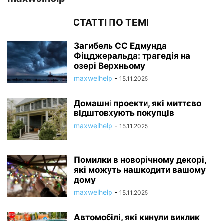
СТАТТІ ПО ТЕМІ
Загибель СС Едмунда
Фіцджеральда: трагедія на
озері Верхньому
maxwelhelp
-
15.11.2025
Домашні проекти, які миттєво
відштовхують покупців
maxwelhelp
-
15.11.2025
Помилки в новорічному декорі,
які можуть нашкодити вашому
дому
maxwelhelp
-
15.11.2025
Автомобілі, які кинули виклик