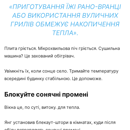
«ПРИГОТУВАННЯ ЇЖІ РАНО-ВРАНЦІ
АБО ВИКОРИСТАННЯ ВУЛИЧНИХ
ГРИЛІВ ОБМЕЖУЄ НАКОПИЧЕННЯ
ТЕПЛА».
Плита гріється. Мікрохвильова піч гріється. Сушильна
машина? Це захований обігрівач.
Увімкніть їх, коли сонце село. Тримайте температуру
всередині будинку стабільною. Це допоможе.
Блокуйте сонячні промені
Вікна це, по суті, витоку. для тепла.
Янг установив блекаут-штори в кімнатах, куди після
обіду потрапляють сонячні промені.