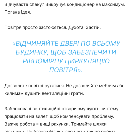
Відчуваєте спеку? Викручує кондиціонер на максимум.
Погана ідея.
Повітря просто застоюється. Духота. Застій.
«ВІДЧИНЯЙТЕ ДВЕРІ ПО ВСЬОМУ
БУДИНКУ, ЩОБ ЗАБЕЗПЕЧИТИ
РІВНОМІРНУ ЦИРКУЛЯЦІЮ
ПОВІТРЯ».
Дозвольте повітрі рухатися. Не дозволяйте меблям або
килимам душити вентиляційні грати.
Заблоковані вентиляційні отвори змушують систему
працювати на вилег, щоб компенсувати проблему.
Важче робота = вищі рахунки. Тримайте шляхи
вільними. Це базова фізика, але ніхто так не робить.