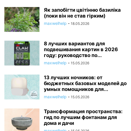
Як запобігти цвітінню базиліка
(поки він не став гірким)
maxwelhelp
-
18.05.2026
8 лучших вариантов для
подвешивания картин в 2026
году: руководство по...
maxwelhelp
-
15.05.2026
13 лучших ночников: от
бюджетных базовых моделей до
умных помощников для...
maxwelhelp
-
15.05.2026
Трансформация пространства:
гид по лучшим фонтанам для
дома и дачи
maxwelhelp
-
15.05.2026