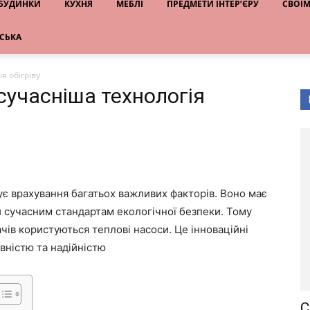
 БУДИНКИ
КУХНЯ
МЕБЛІ
ПРЕДМЕТИ ІНТЕР’ЄРУ
СВОЇ
НСЬКА
я обігріву
сучасніша технологія
є врахування багатьох важливих факторів. Воно має
 сучасним стандартам екологічної безпеки. Тому
ів користуються теплові насоси. Це інноваційні
вністю та надійністю
С