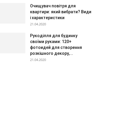
Очищувач повітря для
квартири: який вибрати? Види
і характеристики
21.04.2020
Рукоділля для будинку
своїми руками: 120+
фотоидей для створення
розкішного декору,...
21.04.2020