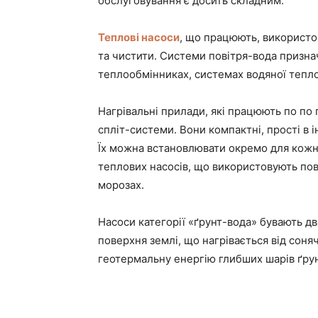
обслуговування є досить складним.
Теплові насоси
, що працюють, використо
та чистити. Системи повітря-вода призначе
теплообмінниках, системах водяної тепло
Нагрівальні прилади, які працюють по по 
спліт-системи. Вони компактні, прості в 
Їх можна встановлювати окремо для кожно
теплових насосів, що використовують пов
морозах.
Насоси категорії «ґрунт-вода» бувають д
поверхня землі, що нагрівається від соня
геотермальну енергію глибших шарів ґру