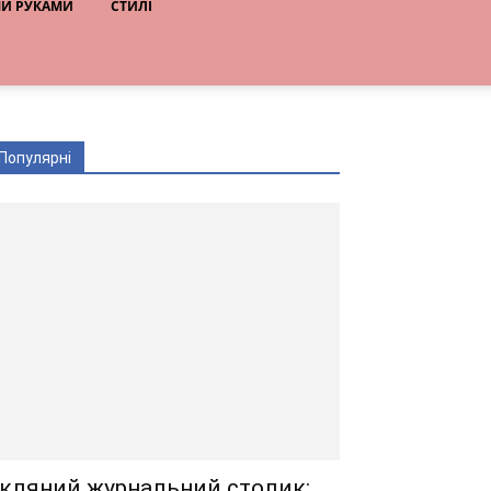
МИ РУКАМИ
СТИЛІ
Популярні
кляний журнальний столик: