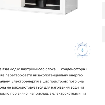
є взаємодію внутрішнього блока — конденсатора і
оляє перетворювати низькопотенціальну енергію
льну. Електроенергія в цих пристроях потрібна
она не використовується для нагрівання води чи
ономію порівняно, наприклад, з електрокотлами чи