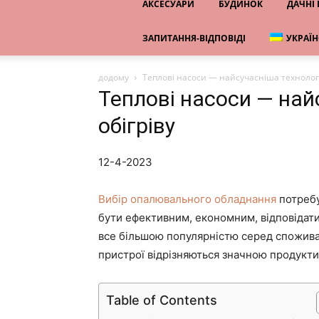
АКСЕСУАРИ
БУДИНОК
ДАЧНІ
ЗАПИТАННЯ-ВІДПОВІДІ
УКРАЇ
додому
Теплові насоси — найсучасніша технологі
Теплові насоси — най
обігріву
12-4-2023
Вибір опалювального обладнання
потребу
бути ефективним, економним, відповідати
все більшою популярністю серед споживач
пристрої відрізняються значною продукти
Table of Contents