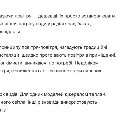
вуючи повітря — дешевші, їх просто встановлювати
ні для нагріву води у радіаторах, баках,
ї підлоги.
принципу повітря-повітря, нагадують традиційні
інсталяції, швидко прогрівають повітря в приміщенні.
ї кімнати, виникаючі по потребі. Недоліком
ітря, є зниження їх ефективності при сильних
вох видів. Для одних моделей джерелом тепла є
чного світла. Інші різновиди використовують
нту.