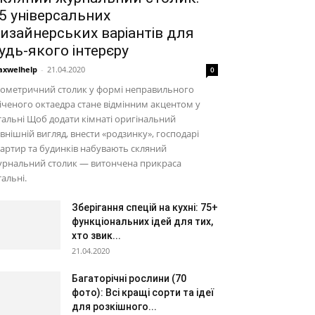
5 універсальних
изайнерських варіантів для
удь-якого інтерєру
xwelhelp
-
21.04.2020
0
еометричний столик у формі неправильного
іченого октаедра стане відмінним акцентом у
тальні Щоб додати кімнаті оригінальний
внішній вигляд, внести «родзинку», господарі
артир та будинків набувають скляний
урнальний столик — витончена прикраса
тальні.
Зберігання спецій на кухні: 75+
функціональних ідей для тих,
хто звик...
21.04.2020
Багаторічні рослини (70
фото): Всі кращі сорти та ідеї
для розкішного...