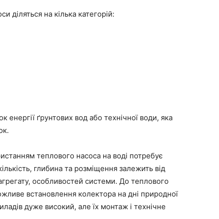
и діляться на кілька категорій:
к енергії ґрунтових вод або технічної води, яка
ок.
истанням теплового насоса на воді потребує
 кількість, глибина та розміщення залежить від
агрегату, особливостей системи. До теплового
ожливе встановлення колектора на дні природної
иладів дуже високий, але їх монтаж і технічне