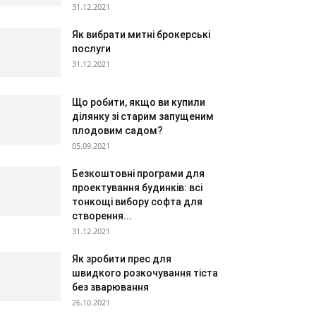
31.12.2021
Як вибрати митні брокерські
послуги
31.12.2021
Що робити, якщо ви купили
ділянку зі старим запущеним
плодовим садом?
05.09.2021
Безкоштовні програми для
проектування будинків: всі
тонкощі вибору софта для
створення...
31.12.2021
Як зробити прес для
швидкого розкочування тіста
без зварювання
26.10.2021