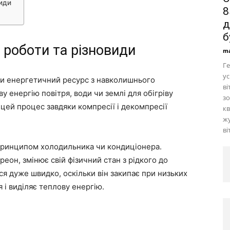
види
8
д
б
п роботи та різновиди
ma
Г
ус
чи енергетичний ресурс з навколишнього
ві
 енергію повітря, води чи землі для обігріву
зо
 цей процес завдяки компресії і декомпресії
кв
ж
ві
принципом холодильника чи кондиціонера.
еон, змінює свій фізичний стан з рідкого до
ся дуже швидко, оскільки він закипає при низьких
я і виділяє теплову енергію.