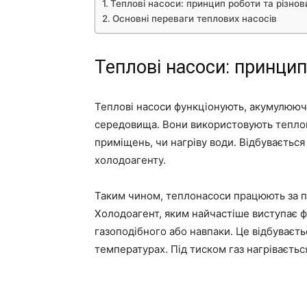
Теплові насоси: принцип роботи та різно
Основні переваги теплових насосів
Теплові насоси: принци
Теплові насоси функціонують, акумулюю
середовища. Вони використовують теплову
приміщень, чи нагріву води. Відбувається
холодоагенту.
Таким чином, теплонасоси працюють за 
Холодоагент, яким найчастіше виступає фр
газоподібного або навпаки. Це відбуваєть
температурах. Під тиском газ нагріваєтьс