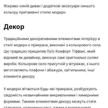
Яскраво-синій диван і додаткові аксесуари синього
кольору притаманні стилю модерн
Декор
Традиційними декоративними елементами інтер’єру в
стилі модерн є прикраси, виконані з кольорового скла.
Цю традицію прищепив Луїс Комфорт Тіффані, який
відомий як дизайнер, виконує самі оригінальні скляні
вироби. Кольорове скло присутній у вітражах, з нього
виготовляють плафони і абажури, світильники, інші
елементи декору.
У модерні вітаються будь-які прикраси, розбурхують
свідомість незвичайними викривленими і химерними
формами. Такими елементами декору можуть стати
статуетки, старовинні речі, лампи з екзотичними