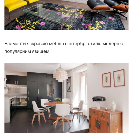
Елементи яскравою меблів в інтер’єрі стилю модерн є
популярним явищем