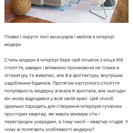
Плавні і округлі лінії аксесуарів і меблів в інтер’єрі
модерн
Стиль модерн в інтер’єрі бере свій початок з кінця XIX
століття, швидко і впевнено проникаючи не тільки в
літературу та живопис, але й в архітектуру, внутрішнє
оздоблення будинків. Протягом наступного століття
популярність модерну згасала й зростала, але сьогодні
він знову відродився у всій своїй красі. Цей спосіб
ідеально підходить для створення інтер’єрів сучасних
просторих квартир, які мають мінімум стін і
перегородок усередині, в тому числі – квартир-студій. У
чому ж полягають особливості модерну?