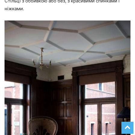
Стільці з оббивкою або без, з красивими спинками і
ніжками.