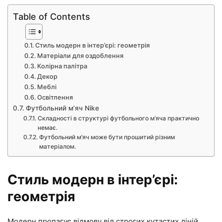
Table of Contents
Стиль модерн в інтер’єрі: геометрія
Матеріали для оздоблення
Колірна палітра
Декор
Меблі
Освітлення
Футбольний м’яч Nike
Складності в структурі футбольного м’яча практично
немає.
Футбольний м’яч може бути прошитий різним
матеріалом.
Стиль модерн в інтер’єрі:
геометрія
Модерн пропагує відмову від строгих кутастих ліній.