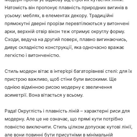
Натомість він пропонує плавність природних вигинів в
усьому: меблях, в елементах декору. Традиційні
прямокутні дверні прорізи перевтілюються у витончені
арки, верхній отвір вікон теж отримує округлу форму.
Сходи, ведуча на другий поверх, плавно вигинаючись,
дивує складністю конструкції, яка одночасно вражає
легкістю і витонченістю.
Стиль модерн вітає в інтер’єрі багаторівневі стелі: для їх
пристрою важливо, щоб стіни були високими. Ще
однією відмінною рисою модерну є звеличення
асиметрії. Вона вітається у всьому.
Рада! Округлість і плавність ліній – характерні риси для
модерну. Але це не означає, що прямі кути потрібно
повністю виключити. Стиль цілком допускає кутові лінії,
але вони повинні бути присутніми в мінімальній