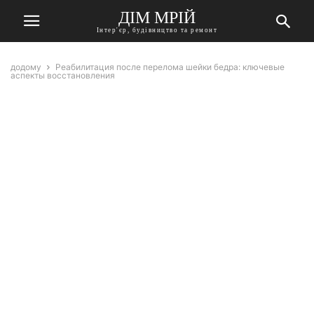
ДІМ МРІЙ
Інтер'єр, будівництво та ремонт
додому
Реабилитация после перелома шейки бедра: ключевые
аспекты восстановления