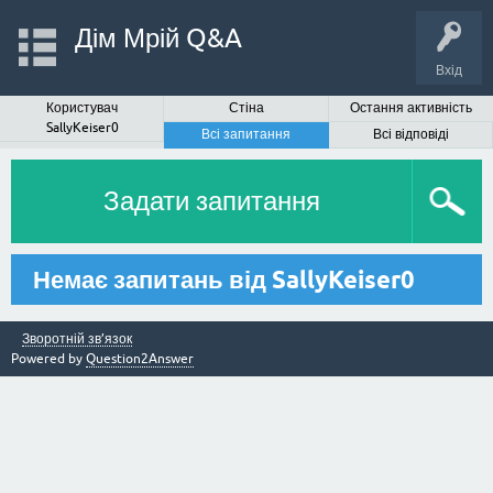
Дім Мрій Q&A
Вхід
Користувач
Стіна
Остання активність
SallyKeiser0
Всі запитання
Всі відповіді
Задати запитання
Немає запитань від SallyKeiser0
Зворотній зв’язок
Powered by
Question2Answer