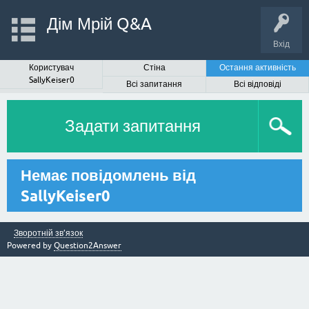
Дім Мрій Q&A
Вхід
Користувач
Стіна
Остання активність
SallyKeiser0
Всі запитання
Всі відповіді
Задати запитання
Немає повідомлень від
SallyKeiser0
Зворотній зв’язок
Powered by
Question2Answer