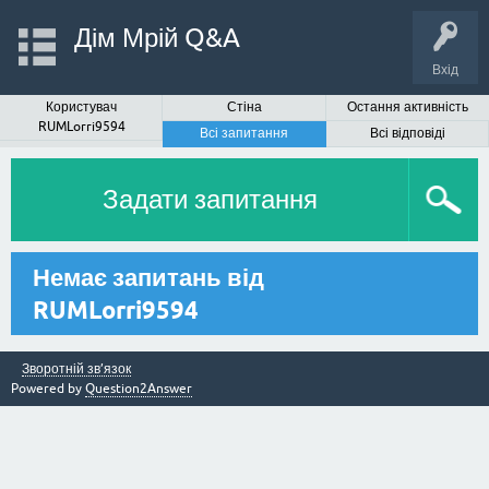
Дім Мрій Q&A
Вхід
Користувач
Стіна
Остання активність
RUMLorri9594
Всі запитання
Всі відповіді
Задати запитання
Немає запитань від
RUMLorri9594
Зворотній зв’язок
Powered by
Question2Answer