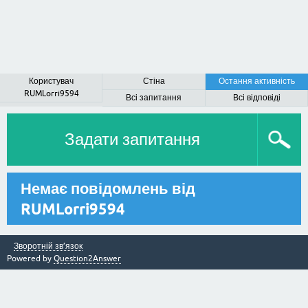
Користувач
Стіна
Остання активність
RUMLorri9594
Всі запитання
Всі відповіді
Задати запитання
Немає повідомлень від
RUMLorri9594
Зворотній зв’язок
Powered by
Question2Answer