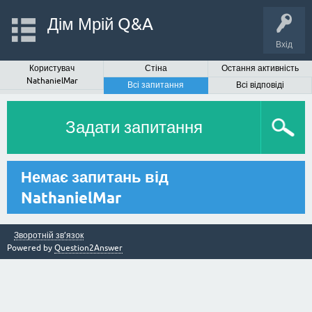
Дім Мрій Q&A
Вхід
Користувач
Стіна
Остання активність
NathanielMar
Всі запитання
Всі відповіді
Задати запитання
Немає запитань від
NathanielMar
Зворотній зв’язок
Powered by
Question2Answer