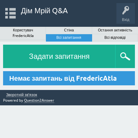
Дім Мрій Q&A
Вхід
Користувач
Стіна
Остання активність
FredericAtla
Всі запитання
Всі відповіді
Задати запитання
Немає запитань від FredericAtla
Зворотній зв’язок
Powered by
Question2Answer