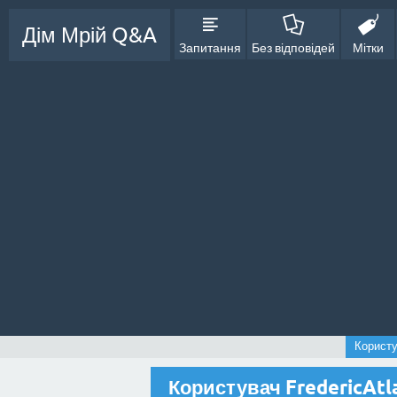
Дім Мрій Q&A
Запитання
Без відповідей
Мітки
Користу
Користувач FredericAtl