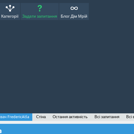
Категорії
Задати запитання
Блог Дім Мрій
вач FredericAtla
Стіна
Остання активність
Всі запитання
Всі 
a