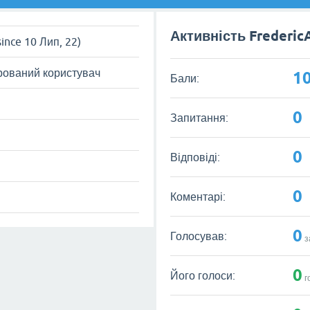
Активність Frederic
since 10 Лип, 22)
рований користувач
1
Бали:
0
Запитання:
0
Відповіді:
0
Коментарі:
0
Голосував:
з
0
Його голоси:
г