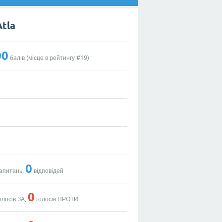
Atla
00
балів (місце в рейтингу #
19
)
0
апитань,
відповідей
0
олосів ЗА,
голосів ПРОТИ