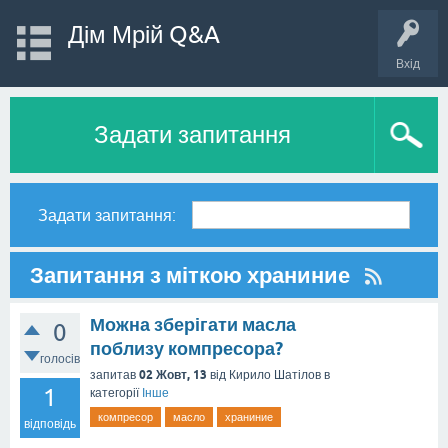
Дім Мрій Q&A
Вхід
Задати запитання
Задати запитання:
Запитання з міткою храниние
Можна зберігати масла
0
поблизу компресора?
голосів
02 Жовт, 13
запитав
від
Кирило Шатілов
в
1
категорії
Інше
компресор
масло
храниние
відповідь