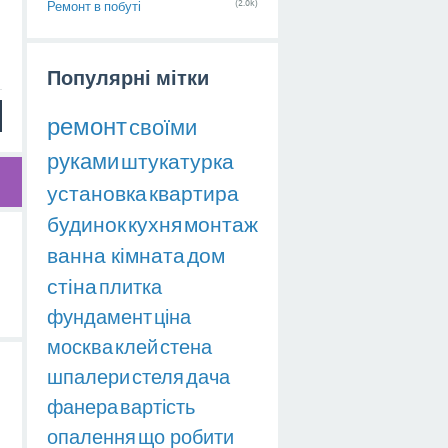
(2.0k)
Ремонт в побуті
Популярні мітки
ремонт
своїми
руками
штукатурка
установка
квартира
будинок
кухня
монтаж
ванна кімната
дом
стіна
плитка
фундамент
ціна
москва
клей
стена
шпалери
стеля
дача
фанера
вартість
опалення
що робити