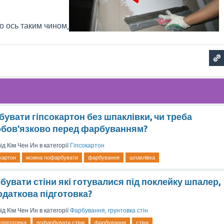
о ось таким чином,
вати гіпсокартон без шпаклівки, чи треба
бов'язково перед фарбуванням?
від
Кім Чен Ин
в категорії
Гіпсокартон
окартон
можна пофарбувати
фарбування
шпаклівка
увати стіни які готувалися під поклейку шпалер,
одаткова підготовка?
від
Кім Чен Ин
в категорії
Фарбування, грунтовка стін
підготовка
пофарбувати стіни
фарбування
стіна