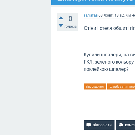
запитав
03 Жовт, 13
від
Кім Ч
0
голосів
Стіни і стеля обшиті г
Купили шпалери, на ви
ГКЛ, зеленого кольору
поклейкою шпалер?
гіпсокартон
фарбувати гіпсо