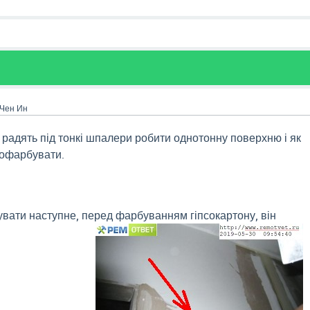
 Чен Ин
 радять під тонкі шпалери робити однотонну поверхню і як
пофарбувати.
вати наступне, перед фарбуванням гіпсокартону, він