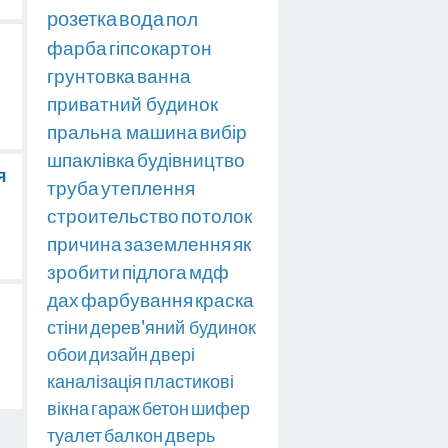
розетка
вода
пол
фарба
гіпсокартон
грунтовка
ванна
приватний будинок
пральна машина
вибір
шпаклівка
будівництво
я
труба
утеплення
строительство
потолок
причина
заземлення
як
зробити
підлога
мдф
дах
фарбування
краска
стіни
дерев'яний будинок
обои
дизайн
двері
каналізація
пластикові
вікна
гараж
бетон
шифер
туалет
балкон
дверь