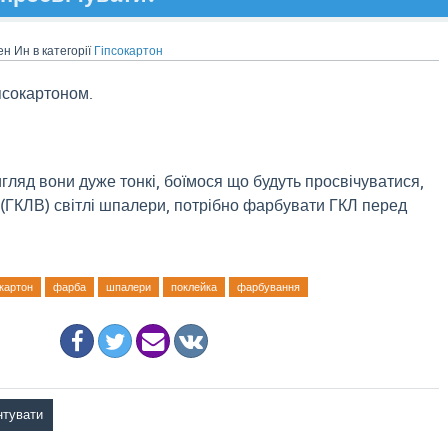
ен Ин
в категорії
Гіпсокартон
іпсокартоном.
гляд вони дуже тонкі, боїмося що будуть просвічуватися,
 (ГКЛВ) світлі шпалери, потрібно фарбувати ГКЛ перед
картон
фарба
шпалери
поклейка
фарбування