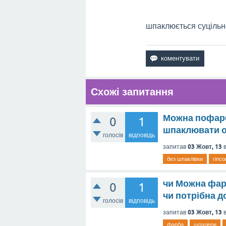
шпаклюється суцільн
Схожі запитання
Можна пофарбу
0
1
шпаклювати о
голосів
відповідь
03 Жовт, 13
запитав
без шпаклівки
гіпс
чи Можна фарб
0
1
чи потрібна д
голосів
відповідь
03 Жовт, 13
запитав
фарба
шпалери