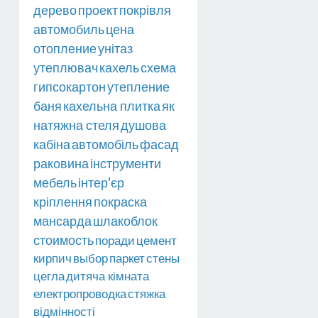
дерево
проект
покрівля
автомобиль
цена
отопление
унітаз
утеплювач
кахель
схема
гипсокартон
утепление
баня
кахельна плитка
як
натяжна стеля
душова
кабіна
автомобіль
фасад
раковина
інструменти
мебель
інтер'єр
кріплення
покраска
мансарда
шлакоблок
стоимость
поради
цемент
кирпич
выбор
паркет
стены
цегла
дитяча кімната
електропроводка
стяжка
відмінності