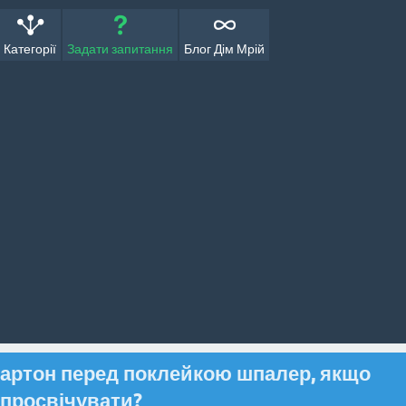
Категорії
Задати запитання
Блог Дім Мрій
картон перед поклейкою шпалер, якщо
 просвічувати?