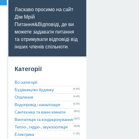
Ласкаво просимо на сайт
Дім Мрій
Питання&Відповіді, де ви
можете задавати питання
та отримувати відповіді від
інших членів спільноти.
Категорії
Всі категорії
(6.6k)
Будівництво будинку
(4.4k)
Опалення
(4.0k)
Водопровід і каналізація
(892)
Сантехніка та ванні кімнати
(387)
Вентиляція та кондиціонування
(859)
Тепло-, гидро-, звукоізоляція
(1.0k)
Електрика