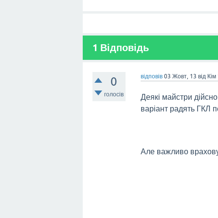
1
Відповідь
відповів
03 Жовт, 13
від
Кім
0
голосів
Деякі майстри дійсно
варіант радять ГКЛ 
Але важливо врахову