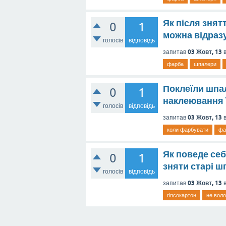
Як після знят
0
1
можна відразу
голосів
відповідь
03 Жовт, 13
запитав
фарба
шпалери
Поклеїли шпал
0
1
наклеювання 
голосів
відповідь
03 Жовт, 13
запитав
коли фарбувати
фа
Як поведе себ
0
1
зняти старі ш
голосів
відповідь
03 Жовт, 13
запитав
гіпсокартон
не воло