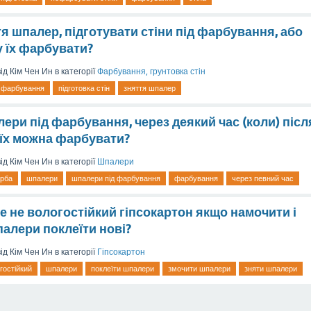
тя шпалер, підготувати стіни під фарбування, або
 їх фарбувати?
від
Кім Чен Ин
в категорії
Фарбування, грунтовка стін
фарбування
підготовка стін
зняття шпалер
ери під фарбування, через деякий час (коли) післ
їх можна фарбувати?
від
Кім Чен Ин
в категорії
Шпалери
рба
шпалери
шпалери під фарбування
фарбування
через певний час
е не вологостійкий гіпсокартон якщо намочити і
палери поклеїти нові?
від
Кім Чен Ин
в категорії
Гіпсокартон
гостійкий
шпалери
поклеїти шпалери
змочити шпалери
зняти шпалери