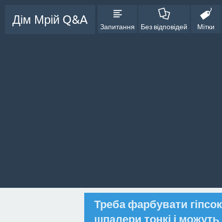
Дім Мрій Q&A
Запитання
Без відповідей
Мітки
Треба фарбувати гіпсо
шпалери тонкі і можуть