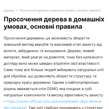
додому
Просочення дерева в домашніх умовах, основні правила
Просочення дерева в домашніх
умовах, основні правила
Просочення деревини, це можливість зберегти
зовнішній вигляд виробів та важливий етап захисту від
вологи, забруднень та зношування. Дерево, живий
матеріал, який реагує на довкілля, тому без належного
догляду воно може швидко втратити свої властивості.
Саме тому все більше людей вибирають натуральні олії
для обробки, що дозволяють зберегти структуру та
природну красу деревини. Одним з найпопулярніших
рішень вважається олія OSMO, яка поєднує в собі
натуральні компоненти та високу ефективність захисту
–
https://osmo-official.com.ua/sovety/maslo-dlya-dereva-
teh-opisanie/
. Такі олії глибоко проникають у структуру