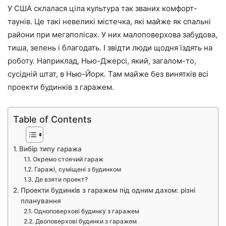
У США склалася ціла культура так званих комфорт-
таунів. Це такі невеликі містечка, які майже як спальні
райони при мегаполісах. У них малоповерхова забудова,
тиша, зелень і благодать. І звідти люди щодня їздять на
роботу. Наприклад, Нью-Джерсі, який, загалом-то,
сусідній штат, в Нью-Йорк. Там майже без винятків всі
проекти будинків з гаражем.
Table of Contents
Вибір типу гаража
Окремо стоячий гараж
Гаражі, суміщені з будинком
Де взяти проект?
Проекти будинків з гаражем під одним дахом: різні
планування
Одноповерхові будинку з гаражем
Двоповерхові будинки з гаражем