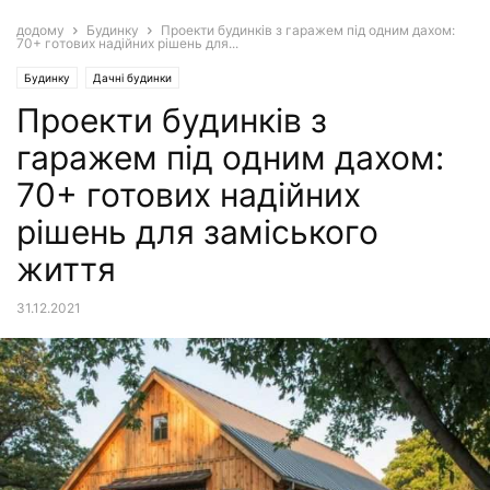
додому
Будинку
Проекти будинків з гаражем під одним дахом:
70+ готових надійних рішень для...
Будинку
Дачні будинки
Проекти будинків з
гаражем під одним дахом:
70+ готових надійних
рішень для заміського
життя
31.12.2021