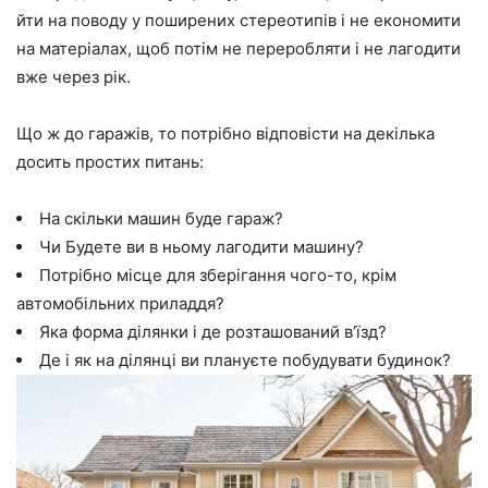
йти на поводу у поширених стереотипів і не економити
на матеріалах, щоб потім не переробляти і не лагодити
вже через рік.
Що ж до гаражів, то потрібно відповісти на декілька
досить простих питань:
На скільки машин буде гараж?
Чи Будете ви в ньому лагодити машину?
Потрібно місце для зберігання чого-то, крім
автомобільних приладдя?
Яка форма ділянки і де розташований в’їзд?
Де і як на ділянці ви плануєте побудувати будинок?