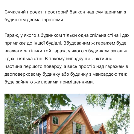
Сучасний проект: просторий балкон над суміщеними з
будинком двома гаражами
Гараж, у якого з будинком тільки одна спільна стіна і дах
примикає до іншої будівлі. Вбудованим ж гаражем буде
вважатися тільки той гараж, у якого з будинком загальні
і дах, і кілька стін. В такому випадку це фактично
частина першого поверху, а весь простір над гаражем в
двоповерховому будинку або будинку з мансардою теж
буде зайнято житловими приміщеннями.