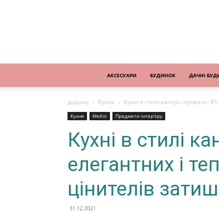
АКСЕСУАРИ
БУДИНОК
ДАЧНІ БУД
додому
Кухня
Кухні в стилі кантрі і прованс: 8
Кухня
Меблі
Предмети інтер'єру
Кухні в стилі ка
елегантних і те
цінителів затиш
31.12.2021