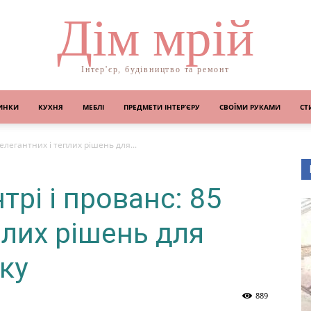
Дім мрій
Інтер'єр, будівництво та ремонт
ИНКИ
КУХНЯ
МЕБЛІ
ПРЕДМЕТИ ІНТЕР’ЄРУ
СВОЇМИ РУКАМИ
СТ
5 елегантних і теплих рішень для...
нтрі і прованс: 85
плих рішень для
ку
889