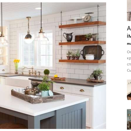
А
і
ma
Ос
кр
сп
Сь