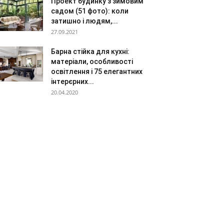
Проект будинку з зимовим
садом (51 фото): коли
затишно і людям,...
27.09.2021
Барна стійка для кухні:
матеріали, особливості
освітлення і 75 елегантних
інтерєрних...
20.04.2020