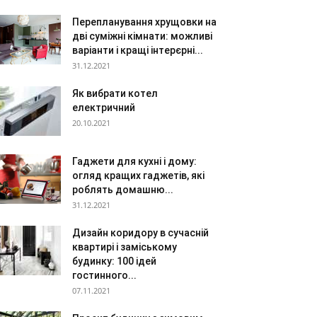
Перепланування хрущовки на
дві суміжні кімнати: можливі
варіанти і кращі інтерєрні...
31.12.2021
Як вибрати котел
електричний
20.10.2021
Гаджети для кухні і дому:
огляд кращих гаджетів, які
роблять домашню...
31.12.2021
Дизайн коридору в сучасній
квартирі і заміському
будинку: 100 ідей
гостинного...
07.11.2021