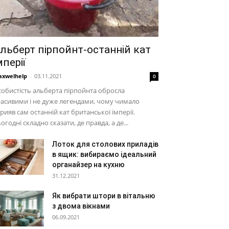
льберт пірпойнт-останній кат
мперії
xwelhelp
-
03.11.2021
0
обистість альберта пірпойнта обросла
асивими і не дуже легендами, чому чимало
рияв сам останній кат британської імперії.
огодні складно сказати, де правда, а де...
Лоток для столових приладів
в ящик: вибираємо ідеальний
органайзер на кухню
31.12.2021
Як вибрати штори в вітальню
з двома вікнами
06.09.2021