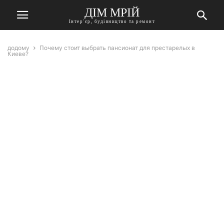
ДІМ МРІЙ
Інтер'єр, будівництво та ремонт
додому
Почему стоит выбрать пансионат для престарелых в
Киеве?