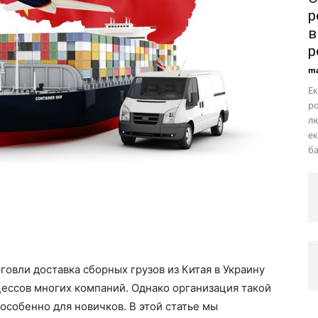
р
в
р
ma
Ек
р
лю
ек
ба
вли доставка сборных грузов из Китая в Украину
ессов многих компаний. Однако организация такой
особенно для новичков. В этой статье мы