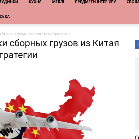
 БУДИНКИ
КУХНЯ
МЕБЛІ
ПРЕДМЕТИ ІНТЕР’ЄРУ
СВОЇ
НСЬКА
 Китая в Украину: советы и стратегии
и сборных грузов из Китая
стратегии
О