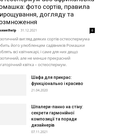
омашка: фото сортів, правила
ирощування, догляду та
озмноження
xwelhelp
-
31.12.2021
0
зотичний вигляд деяких сортів остеоспермума
обить його улюбленцем садівників Ромашки
блять всі квітникарі, і саме для них дещо
зотичний, але не менше прекрасний
гаторічний квітка – остеоспермум.
Шафа для прикрас:
функціонально і красиво
21.04.2020
Шпалери-панно на стіну:
секрети гармонійної
композиції та поради
дизайнерів
07.11.2021