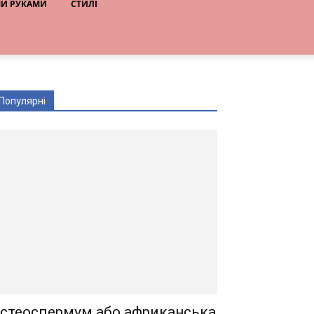
МИ РУКАМИ
СТИЛІ
Популярні
стеоспермум або африканська