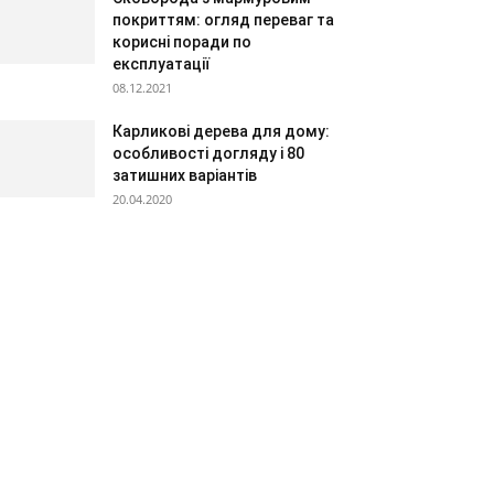
покриттям: огляд переваг та
корисні поради по
експлуатації
08.12.2021
Карликові дерева для дому:
особливості догляду і 80
затишних варіантів
20.04.2020