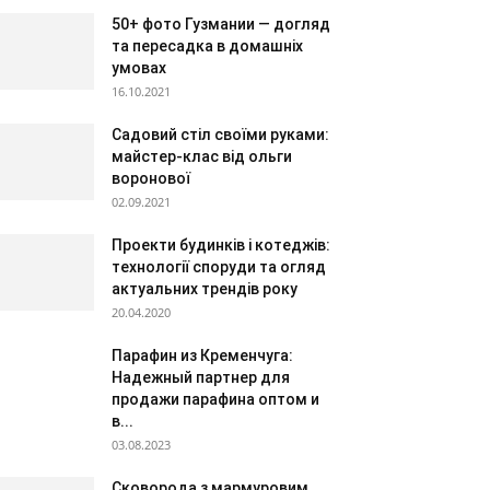
50+ фото Гузмании — догляд
та пересадка в домашніх
умовах
16.10.2021
Садовий стіл своїми руками:
майстер-клас від ольги
воронової
02.09.2021
Проекти будинків і котеджів:
технології споруди та огляд
актуальних трендів року
20.04.2020
Парафин из Кременчуга:
Надежный партнер для
продажи парафина оптом и
в...
03.08.2023
Сковорода з мармуровим