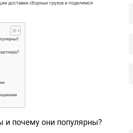
ии доставки сборных грузов и поделимся
опулярны?
партнера?
ние
авщиками
ы и почему они популярны?