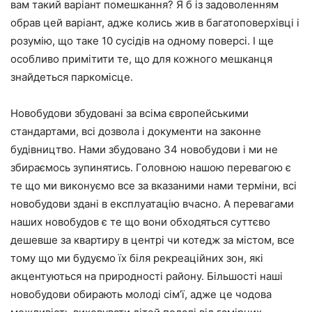
вам такий варіант помешкання? Я б із задоволенням
обрав цей варіант, адже колись жив в багатоповерхівці і
розумію, що таке 10 сусідів на одному поверсі. І ще
особливо примітити те, що для кожного мешканця
знайдеться паркомісце.
Новобудови збудовані за всіма європейськими
стандартами, всі дозвола і документи на законне
будівництво. Нами збудовано 34 новобудови і ми не
збираємось зупинятись. Головною нашою перевагою є
те що ми виконуємо все за вказаними нами терміни, всі
новобудови здані в експлуатацію вчасно. А перевагами
наших новобудов є те що вони обходяться суттєво
дешевше за квартиру в центрі чи котедж за містом, все
тому що ми будуємо їх біля рекреаційних зон, які
акцентуються на природності району. Більшості наші
новобудови обирають молоді сім’ї, адже це чодова