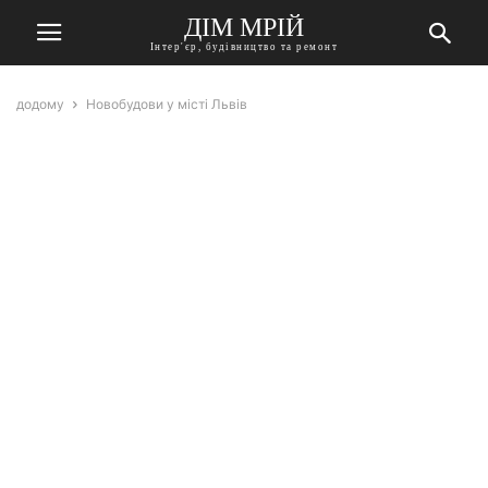
ДІМ МРІЙ
Інтер'єр, будівництво та ремонт
додому
Новобудови у місті Львів