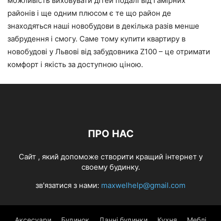
можливість виховувати дітей подалі від гамірних
районів і ще одним плюсом є те що район де
знаходяться наші новобудови в декілька разів менше
забрудення і смогу. Саме тому купити квартиру в
новобудові у Львові від забудовника Z100 – це отримати
комфорт і якість за доступною ціною.
ПРО НАС
Cайт , який допоможе створити кращий інтернет у
своему будинку.
зв'язатися з нами:
maxwelhelp@gmail.com
Аксесуари
Будинок
Дачні будинки
Кухня
Меблі