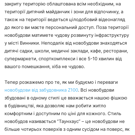
закриту територію облаштована всім необхідним, на
території дитячий майданчик і зони для відпочинку, а
також на території ведеться цілодобовий відеонагляд
до якого ви маєте персональний доступ. Поза території
новобудови матимете чудову розвинуту інфраструктуру
у місті Винники. Неподалік від новобудови знаходяться
дитячі садки, школи, медичні заклади, кафе, ресторани,
супермаркети, спорткомплекси і все 5-10 хвилин від
вашого помешкання, хіба не чудово.
Тепер розкажемо про те, як ми будуємо і переваги
новобудови від забудовника Z100
. Всі новобудови
збудовані в одному стилі це вважається нашою фішкою
в будівництві, яка дозволяє нам робити житло
комфортним і доступним по ціні для кожного. Стиль
новобудов називається “Таунхаус” – це новобудови не
більше чотирьох поверхів з одним сусідом на поверс, як