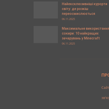
Найексклюзивніші курорти
світу: де розкіш
переосмислюється
06.11.2025
Максимальне використанн
сокири: 10 найкращих
зачарувань у Minecraft
06.11.2025
ПР
Cайт
зв'я