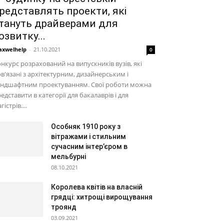
редставлять проекти, які
тануть драйверами для
озвитку...
xwelhelp
-
21.10.2021
0
нкурс розрахований на випускників вузів, які
в'язані з архітектурним, дизайнерським і
андшафтним проектуванням. Свої роботи можна
едставити в категорії для бакалаврів і для
гістрів....
Особняк 1910 року з
вітражами і стильним
сучасним інтер’єром в
мельбурні
08.10.2021
Королева квітів на власній
грядці: хитрощі вирощування
троянд
03.09.2021