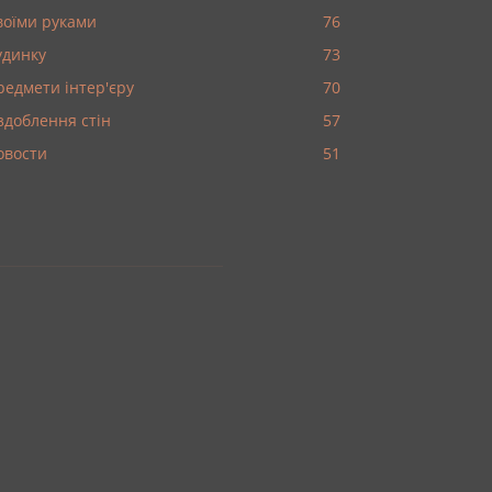
воїми руками
76
удинку
73
редмети інтер'єру
70
здоблення стін
57
овости
51