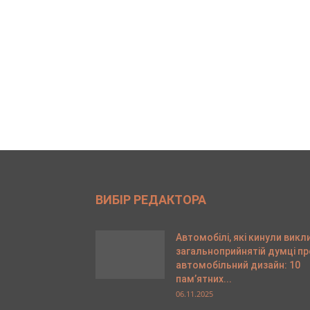
ВИБІР РЕДАКТОРА
Автомобілі, які кинули викл
загальноприйнятій думці пр
автомобільний дизайн: 10
пам’ятних...
06.11.2025