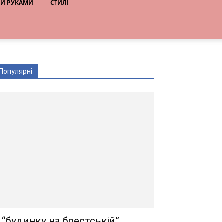
МИ РУКАМИ
СТИЛІ
Популярні
 “будинку на брестській”