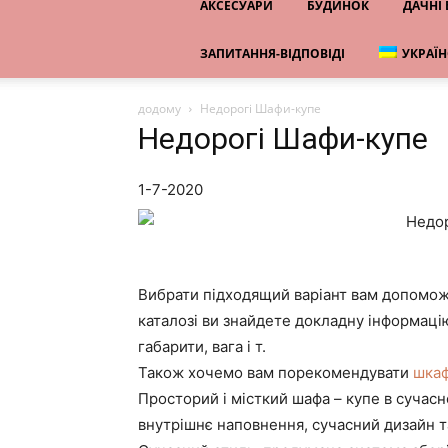
АКСЕСУАРИ
БУДИНОК
ДАЧНІ
ЗАПИТАННЯ-ВІДПОВІДІ
УКРАЇ
додому
Недорогі Шафи-купе
Недорогі Шафи-купе
1-7-2020
Вибрати підходящий варіант вам допоможут
каталозі ви знайдете докладну інформацію
габарити, вага і т.
Також хочемо вам порекомендувати
шкаф
Просторий і місткий шафа – купе в сучасн
внутрішнє наповнення, сучасний дизайн т