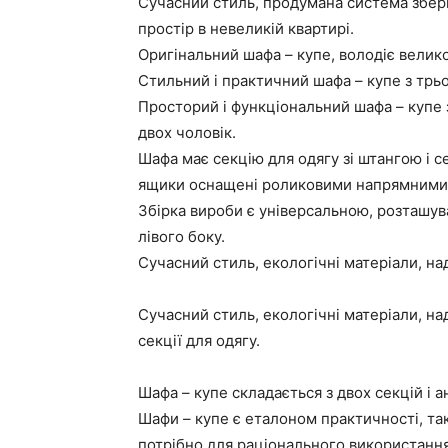
Сучасний стиль, продумана система збері
простір в невеликій квартирі.
Оригінальний шафа – купе, володіє велико
Стильний і практичний шафа – купе з трь
Просторий і функціональний шафа – купе
двох чоловік.
Шафа має секцію для одягу зі штангою і с
ящики оснащені роликовими напрямними
Збірка вироби є універсальною, розташува
лівого боку.
Сучасний стиль, екологічні матеріали, над
Сучасний стиль, екологічні матеріали, над
секції для одягу.
Шафа – купе складається з двох секцій і 
Шафи – купе є еталоном практичності, так 
потрібно для раціонального використання