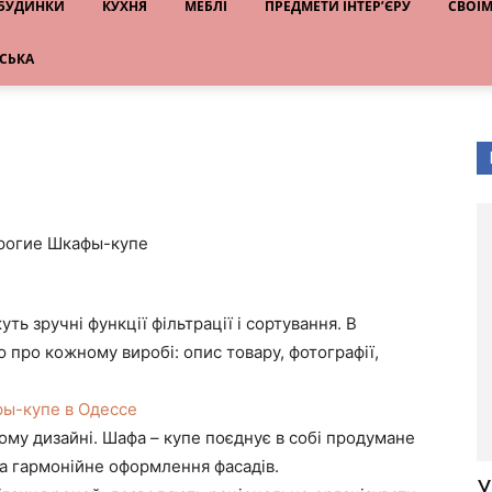
 БУДИНКИ
КУХНЯ
МЕБЛІ
ПРЕДМЕТИ ІНТЕР’ЄРУ
СВОЇ
НСЬКА
ь зручні функції фільтрації і сортування. В
 про кожному виробі: опис товару, фотографії,
ы-купе в Одессе
ому дизайні. Шафа – купе поєднує в собі продумане
а гармонійне оформлення фасадів.
У