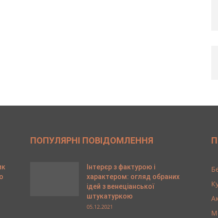
ПОПУЛЯРНІ ПОВІДОМЛЕННЯ
П
ик
Інтерєр з фактурою і
Б
о
характером: огляд обраних
К
ідей з венеціанської
штукатуркою
А
05.12.2021
М