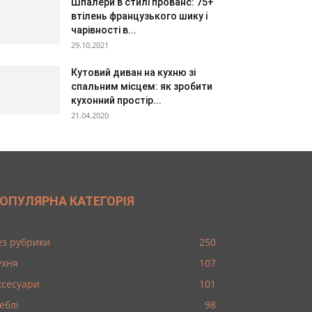
Шпалери в стилі прованс: 75+
втілень французького шику і
чарівності в...
29.10.2021
Кутовий диван на кухню зі
спальним місцем: як зробити
кухонний простір...
21.04.2020
ОПУЛЯРНА КАТЕГОРІЯ
ез рубрики
250
ухня
107
ксесуари
101
еблі
98