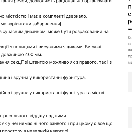
гання речей, дозволяють раціонально організувати
п
с
ю місткістю і має в комплекті дзеркало.
р
ома варіантами забарвлення[.
ma
 з сучасним дизайном, може бути розрахований на
Ко
по
екції з полицями і висувними ящиками. Висувні
л
 довжиною 400 мм.
пр
ння секції зі штангою можливо як з правого, так і з
ма
ійна і зручна у використанні фурнітура.
ійна і зручна у використанні фурнітура та місткі
антресольного відділу над ними.
як у неї немає ні чого зайвого і при цьому є все що
 простору в невеликій квартирі.