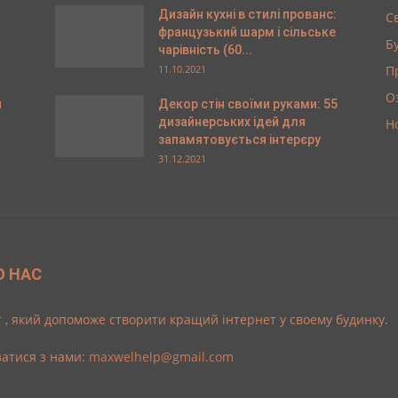
Дизайн кухні в стилі прованс:
С
французький шарм і сільське
Б
чарівність (60...
11.10.2021
П
О
я
Декор стін своїми руками: 55
дизайнерських ідей для
Н
запамятовується інтерєру
31.12.2021
О НАС
 , який допоможе створити кращий інтернет у своему будинку.
затися з нами:
maxwelhelp@gmail.com