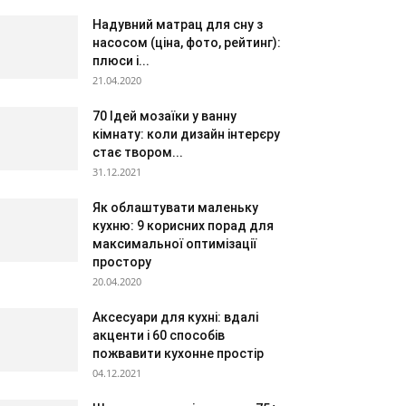
Надувний матрац для сну з
насосом (ціна, фото, рейтинг):
плюси і...
21.04.2020
70 Ідей мозаїки у ванну
кімнату: коли дизайн інтерєру
стає твором...
31.12.2021
Як облаштувати маленьку
кухню: 9 корисних порад для
максимальної оптимізації
простору
20.04.2020
Аксесуари для кухні: вдалі
акценти і 60 способів
пожвавити кухонне простір
04.12.2021