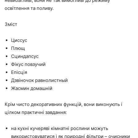
невибагливі, вони не так вимогливі до режиму
освітлення та поливу.
Зміст
Циссус
Плющ
Сциндапсус
Фікус повзучий
Епісція
Дзвіночок равнолистный
Жасмин домашній
Крім чисто декоративних функцій, вони виконують і
цілком практичні завдання:
на кухні кучеряві кімнатні рослини можуть
використовуватися і як природні фільтри – очисники