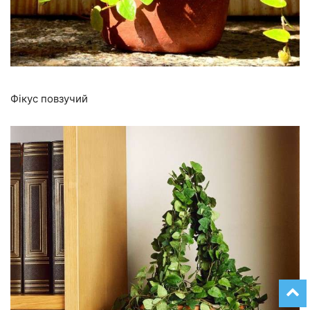
Фікус повзучий