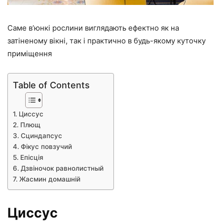
Саме в’юнкі рослини виглядають ефектно як на
затіненому вікні, так і практично в будь-якому куточку
приміщення
Table of Contents
Циссус
Плющ
Сциндапсус
Фікус повзучий
Епісція
Дзвіночок равнолистный
Жасмин домашній
Циссус