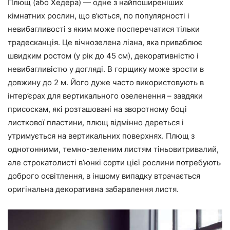
Плющ (або Хедера) — одне з найпоширеніших
кімнатних рослин, що в’ються, по популярності і
невибагливості з яким може посперечатися тільки
традесканція. Це вічнозелена ліана, яка приваблює
швидким ростом (у рік до 45 см), декоративністю і
невибагливістю у догляді. В горщику може зрости в
довжину до 2 м. Його дуже часто використовують в
інтер’єрах для вертикального озеленення – завдяки
присоскам, які розташовані на зворотному боці
листкової пластини, плющ відмінно дереться і
утримується на вертикальних поверхнях. Плющ з
однотонними, темно-зеленим листям тіньовитривалий,
але строкатолисті в’юнкі сорти цієї рослини потребують
доброго освітлення, в іншому випадку втрачається
оригінальна декоративна забарвлення листя.