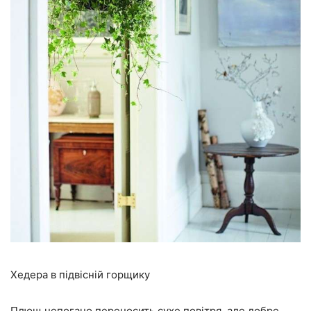
Хедера в підвісній горщику
Плющ непогано переносить сухе повітря, але добре