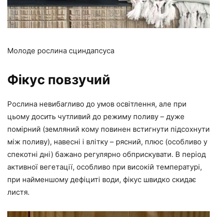
Молоде рослина сциндапсуса
Фікус повзучий
Рослина невибагливо до умов освітлення, але при
цьому досить чутливий до режиму поливу – дуже
помірний (земляний кому повинен встигнути підсохнути
між поливу), навесні і влітку – рясний, плюс (особливо у
спекотні дні) бажано регулярно обприскувати. В період
активної вегетації, особливо при високій температурі,
при найменшому дефіциті води, фікус швидко скидає
листя.