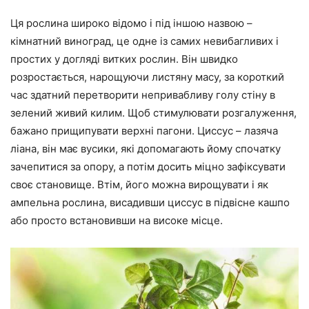
Ця рослина широко відомо і під іншою назвою –
кімнатний виноград, це одне із самих невибагливих і
простих у догляді витких рослин. Він швидко
розростається, нарощуючи листяну масу, за короткий
час здатний перетворити непривабливу голу стіну в
зелений живий килим. Щоб стимулювати розгалуження,
бажано прищипувати верхні пагони. Циссус – лазяча
ліана, він має вусики, які допомагають йому спочатку
зачепитися за опору, а потім досить міцно зафіксувати
своє становище. Втім, його можна вирощувати і як
ампельна рослина, висадивши циссус в підвісне кашпо
або просто встановивши на високе місце.