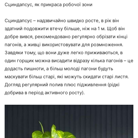
Сциндапсус, як прикраса робочої зони
Сциндапсус – надзвичайно швидко росте, в рік він
здатний подовжити втечу більше, ніж на 1 м. Щоб він
добре вився, рекомендовано регулярно обрізати кінці
пагонів, а живці використовувати для розмноження.
Завдяки тому, що вони дуже легко приживаються, в
один горщик можна висадити відразу кілька пагонів – це
додасть пишноти, а більш молоді пагони будуть
маскувати більш старі, які можуть скидати старі листя.
Догляд регулярний полив плюс підживлення (рідкі
добрива в період активного росту).