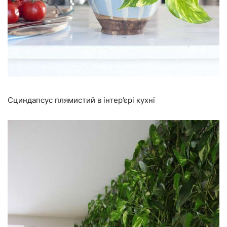
Сциндапсус плямистий в інтер’єрі кухні