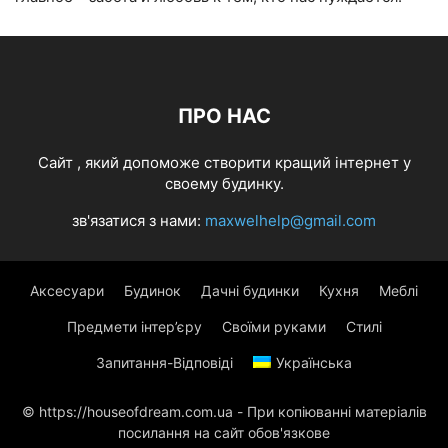
ПРО НАС
Cайт , який допоможе створити кращий інтернет у
своему будинку.
зв'язатися з нами:
maxwelhelp@gmail.com
Аксесуари
Будинок
Дачні будинки
Кухня
Меблі
Предмети інтер’єру
Своїми руками
Стилі
Запитання-Відповіді
Українська
© https://houseofdream.com.ua - При копіюванні матеріалів
посилання на сайт обов'язкове