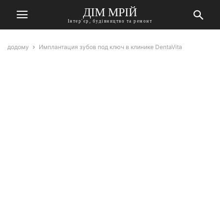
ДІМ МРІЙ
Інтер'єр, будівництво та ремонт
додому
Имплантация зубов под ключ в клинике DentaVita