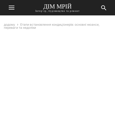
ДІМ МРІЙ
Інтер'єр, будівництво та ремонт
додому
Етапи встановлення кондиціонерів: основні нюанси,
переваги та недоліки