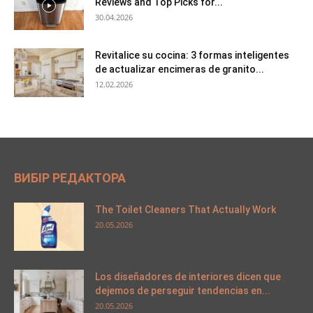
Reviews and Top Picks for...
30.04.2026
Revitalice su cocina: 3 formas inteligentes
de actualizar encimeras de granito...
12.02.2026
ВИБІР РЕДАКТОРА
The Toilet Cleaners That Actually Work
20.05.2026
Los diseñadores de interiores dicen que
dejemos de perseguir tendencias en...
20.05.2026