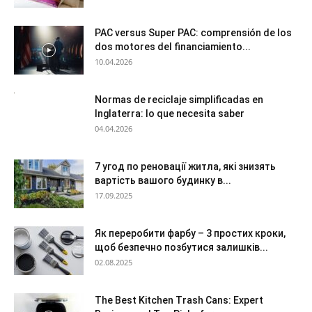
PAC versus Super PAC: comprensión de los
dos motores del financiamiento...
10.04.2026
Normas de reciclaje simplificadas en
Inglaterra: lo que necesita saber
04.04.2026
7 угод по реновації житла, які знизять
вартість вашого будинку в...
17.09.2025
Як переробити фарбу – 3 простих кроки,
щоб безпечно позбутися залишків...
02.08.2025
The Best Kitchen Trash Cans: Expert