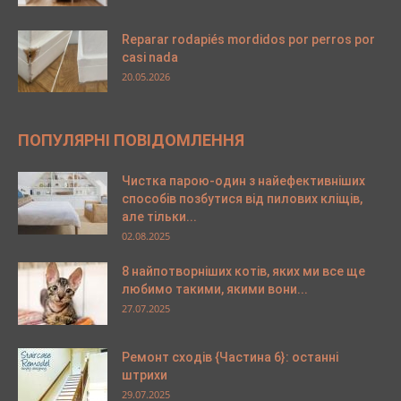
Reparar rodapiés mordidos por perros por
casi nada
20.05.2026
ПОПУЛЯРНІ ПОВІДОМЛЕННЯ
Чистка парою-один з найефективніших
способів позбутися від пилових кліщів,
але тільки...
02.08.2025
8 найпотворніших котів, яких ми все ще
любимо такими, якими вони...
27.07.2025
Ремонт сходів {Частина 6}: останні
штрихи
29.07.2025