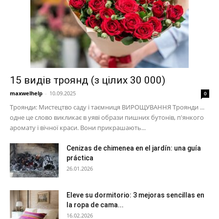
15 видів троянд (з цілих 30 000)
maxwelhelp
-
10.09.2025
0
Троянди: Мистецтво саду і таємниця ВИРОЩУВАННЯ Троянди ...
одне це слово викликає в уяві образи пишних бутонів, п'янкого
аромату і вічної краси. Вони прикрашають...
Cenizas de chimenea en el jardín: una guía
práctica
26.01.2026
Eleve su dormitorio: 3 mejoras sencillas en
la ropa de cama...
16.02.2026