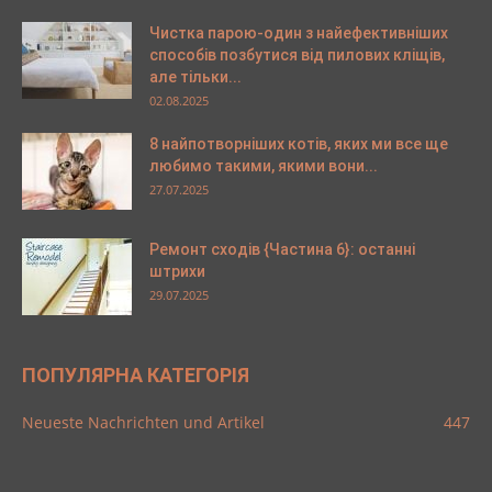
Чистка парою-один з найефективніших
способів позбутися від пилових кліщів,
але тільки...
02.08.2025
8 найпотворніших котів, яких ми все ще
любимо такими, якими вони...
27.07.2025
Ремонт сходів {Частина 6}: останні
штрихи
29.07.2025
ПОПУЛЯРНА КАТЕГОРІЯ
Neueste Nachrichten und Artikel
447