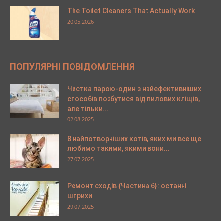
The Toilet Cleaners That Actually Work
20.05.2026
ПОПУЛЯРНІ ПОВІДОМЛЕННЯ
Чистка парою-один з найефективніших
способів позбутися від пилових кліщів,
але тільки...
02.08.2025
8 найпотворніших котів, яких ми все ще
любимо такими, якими вони...
27.07.2025
Ремонт сходів {Частина 6}: останні
штрихи
29.07.2025