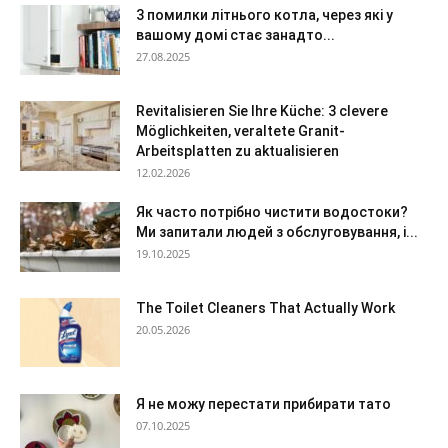
3 помилки літнього котла, через які у
вашому домі стає занадто...
27.08.2025
Revitalisieren Sie Ihre Küche: 3 clevere
Möglichkeiten, veraltete Granit-
Arbeitsplatten zu aktualisieren
12.02.2026
Як часто потрібно чистити водостоки?
Ми запитали людей з обслуговування, і...
19.10.2025
The Toilet Cleaners That Actually Work
20.05.2026
Я не можу перестати прибирати тато
07.10.2025