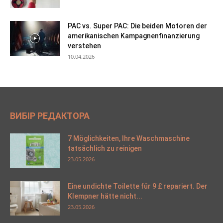
PAC vs. Super PAC: Die beiden Motoren der
amerikanischen Kampagnenfinanzierung
verstehen
10.04.2026
ВИБІР РЕДАКТОРА
7 Möglichkeiten, Ihre Waschmaschine
tatsächlich zu reinigen
23.05.2026
Eine undichte Toilette für 9 £ repariert. Der
Klempner hätte nicht...
23.05.2026