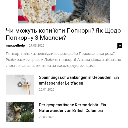
Чи можуть коти їсти Попкорн? Як Щодо
Попкорну З Маслом?
maxwelhelp
-
27.08.2025
0
Попкорн і кішки: нешкідливе ласощі або Прихована загроза?
Розбираємося разом Любите попкорн? А ваша кішка з цікавістю
спостерігає за вами, коли ви насолоджуєтеся цим...
Spannungsschwankungen in Gebäuden: Ein
umfassender Leitfaden
20.01.2026
Der gespenstische Kermodebär: Ein
Naturwunder von British Columbia
20.03.2026