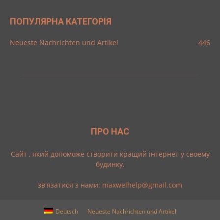
ПОПУЛЯРНА КАТЕГОРІЯ
Neueste Nachrichten und Artikel
446
ПРО НАС
Cайт , який допоможе створити кращий інтернет у своему
будинку.
зв'язатися з нами:
maxwelhelp@gmail.com
Deutsch
Neueste Nachrichten und Artikel